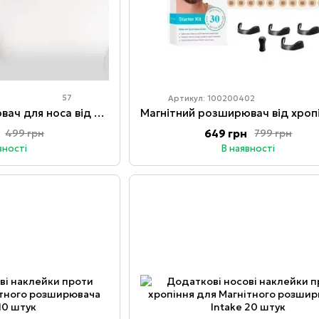
57
Артикул: 100200402
Магнітний розширювач для носа від хропіння MJM на 15 днів (Black)
649 грн
499 грн
799 грн
вності
В наявності