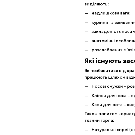
виділяють:
надлишкова вага;
куріння та вживанн
закладеність носа ч
анатомічні особлив
розслаблення м’язів
Які існують зас
Як позбавитися від хра
працюють шляхом відкр
Носові смужки – р
Кліпси для носа – 
Капи для рота – ви
Також попитом користу
тканин горла:
Натуральні спреї (