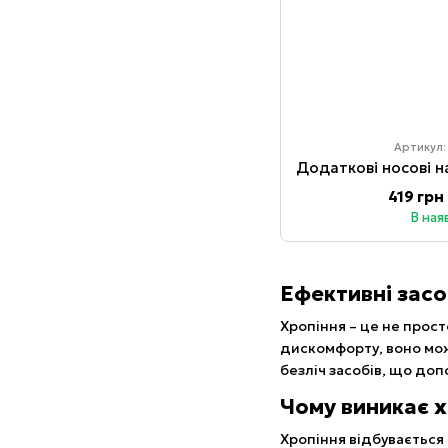
Артикул:
419 грн
В ная
Ефективні засо
Хропіння – це не просто
дискомфорту, воно мож
безліч засобів, що доп
Чому виникає х
Хропіння відбувається