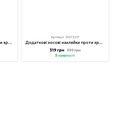
Артикул: 10072217
Додаткові носові наклейки проти хропіння для Магнітного розширювача Intake 20 штук
Додаткові носові наклейки проти хропіння для Магнітного розширювача Intake 30 штук
319 грн
399 грн
В наявності