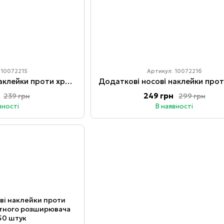
 10072215
Артикул: 10072216
Додаткові носові наклейки проти хропіння для Магнітного розширювача Intake 10 штук
249 грн
239 грн
299 грн
вності
В наявності