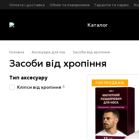
Перейти до основного контенту
Оплата і доставка
Обмін та повернення
Гарантія та сервіс
Ко
Оферта
Каталог
Головна
Аксесуари для сну
Засоби від хропіння
Засоби від хропіння
Тип аксесуару
ТОП ПРОДАЖІВ
6
Кліпси від хропіння