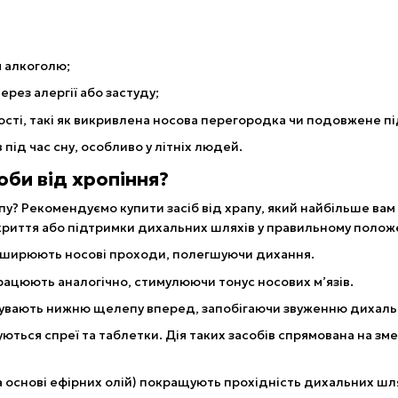
я алкоголю;
ерез алергії або застуду;
ості, такі як викривлена носова перегородка чи подовжене пі
 під час сну, особливо у літніх людей.
оби від хропіння?
пу? Рекомендуємо купити засіб від храпу, який найбільше вам 
иття або підтримки дихальних шляхів у правильному положе
озширюють носові проходи, полегшуючи дихання.
працюють аналогічно, стимулюючи тонус носових м’язів.
сувають нижню щелепу вперед, запобігаючи звуженню дихаль
ються спреї та таблетки. Дія таких засобів спрямована на з
на основі ефірних олій) покращують прохідність дихальних шля