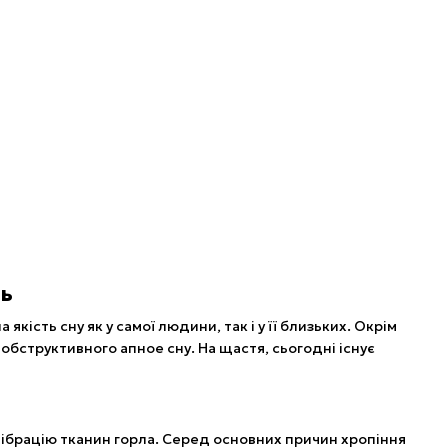
ть
кість сну як у самої людини, так і у її близьких. Окрім
бструктивного апное сну. На щастя, сьогодні існує
вібрацію тканин горла. Серед основних причин хропіння