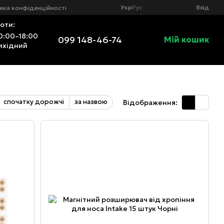
Укр
Рус
Вхід
ика конфіденційності
оти:
0:00–18:00
099 148-46-74
Мій кошик
ихідний
спочатку дорожчі
за назвою
Відображення: