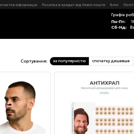
нтактна інформація
Посилка в кредит від Нової пошти
Блог
Політ
Графік роб
Пн-Пт:
1
Сб-Нд:
В
за популярністю
спочатку дешевше
Сортування: