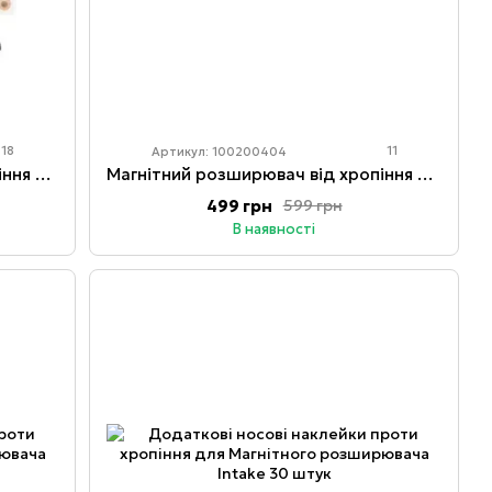
18
11
Артикул: 100200404
Магнітний розширювач від хропіння для носа Intake 30 штук Чорні
Магнітний розширювач від хропіння для носа Intake 15 штук Чорні
499 грн
599 грн
В наявності