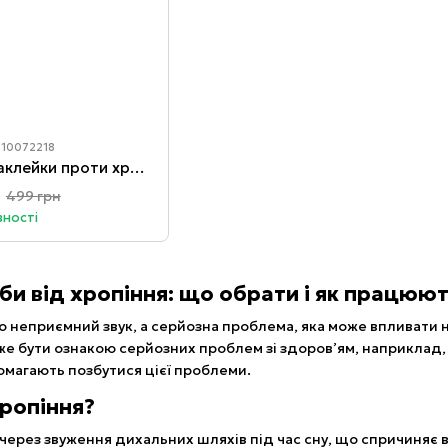
 10072218
Додаткові носові наклейки проти хропіння для Магнітного розширювача Intake 50 штук
499 грн
вності
би від хропіння: що обрати і як працюю
 неприємний звук, а серйозна проблема, яка може впливати на я
е бути ознакою серйозних проблем зі здоров’ям, наприклад, о
омагають позбутися цієї проблеми.
ропіння?
 через звуження дихальних шляхів під час сну, що спричиняє 