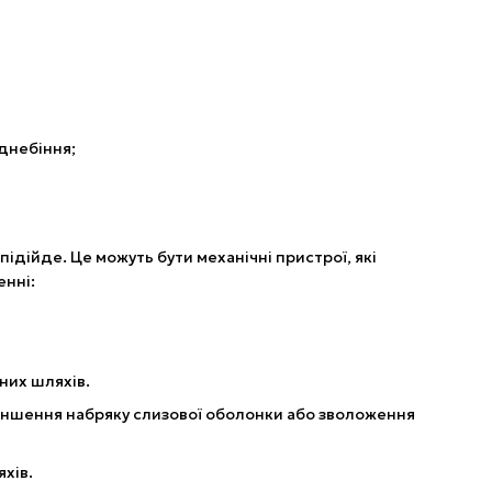
днебіння;
підійде. Це можуть бути механічні пристрої, які
нні:
них шляхів.
меншення набряку слизової оболонки або зволоження
хів.