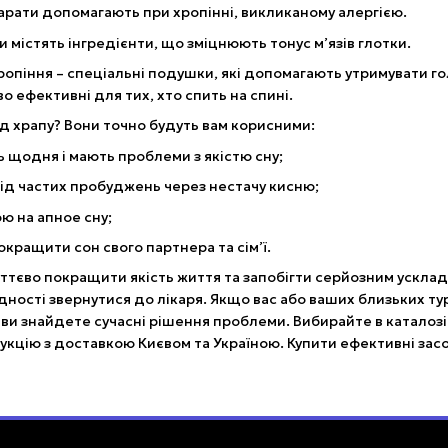
арати допомагають при хропінні, викликаному алергією.
 містять інгредієнти, що зміцнюють тонус м’язів глотки.
хропіння – спеціальні подушки, які допомагають утримувати г
о ефективні для тих, хто спить на спині.
ід храпу? Вони точно будуть вам корисними:
ь щодня і мають проблеми з якістю сну;
від частих пробуджень через нестачу кисню;
ю на апное сну;
окращити сон свого партнера та сім’ї.
суттєво покращити якість життя та запобігти серйозним ускл
дності звернутися до лікаря. Якщо вас або ваших близьких ту
 ви знайдете сучасні рішення проблеми. Вибирайте в каталоз
кцію з доставкою Києвом та Україною. Купити ефективні засо