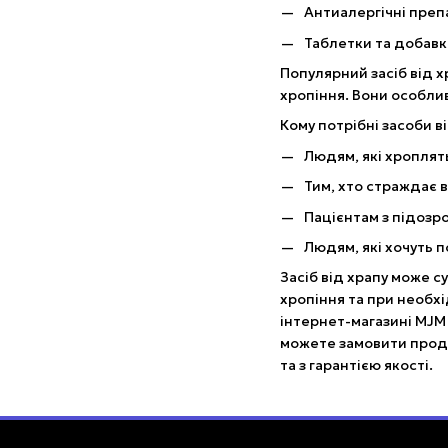
Антиалергічні преп
Таблетки та добавки
Популярний засіб від 
хропіння. Вони особлив
Кому потрібні засоби в
Людям, які хроплят
Тим, хто страждає 
Пацієнтам з підозро
Людям, які хочуть п
Засіб від храпу може 
хропіння та при необхі
інтернет-магазині MJM
можете замовити проду
та з гарантією якості.