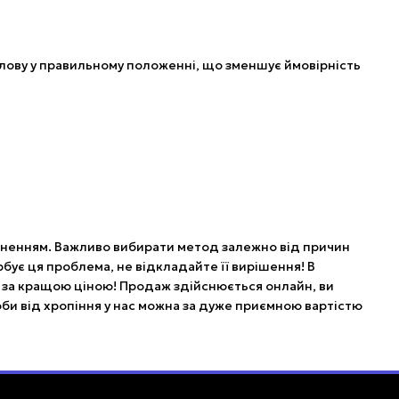
олову у правильному положенні, що зменшує ймовірність
адненням. Важливо вибирати метод залежно від причин
рбує ця проблема, не відкладайте її вирішення! В
і за кращою ціною! Продаж здійснюється онлайн, ви
би від хропіння у нас можна за дуже приємною вартістю