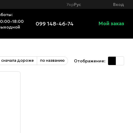
Вход
Укр
Рус
аботы:
10:00–18:00
099 148-46-74
Мой заказ
выходной
сначала дороже
по названию
Отображение: