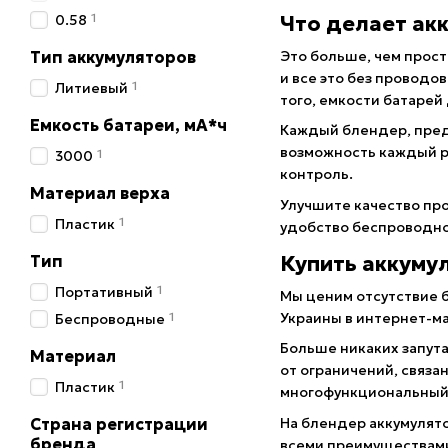
1
0.58
Что делает ак
Тип аккумуляторов
Это больше, чем прост
и все это без проводо
1
Литиевый
того, емкости батарей
Емкость батареи, мА*ч
Каждый блендер, пред
возможность каждый ра
1
3000
контроль.
Материал верха
Улучшите качество пр
1
Пластик
удобство беспроводно
Купить аккуму
Тип
1
Портативный
Мы ценим отсутствие б
Украины в интернет-ма
1
Беспроводные
Больше никаких запут
Материал
от ограничений, связа
1
Пластик
многофункциональный 
На блендер аккумулято
Страна регистрации
бренда
всеми преимуществам