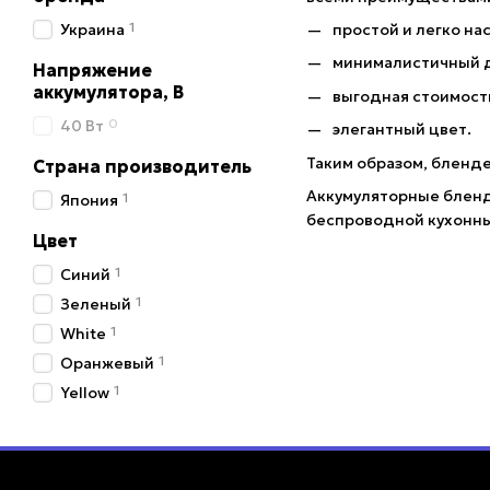
1
Украина
простой и легко н
минималистичный 
Напряжение
аккумулятора, В
выгодная стоимост
0
40 Вт
элегантный цвет.
Таким образом, бленд
Страна производитель
Аккумуляторные бленд
1
Япония
беспроводной кухонны
Цвет
1
Синий
1
Зеленый
1
White
1
Оранжевый
1
Yellow