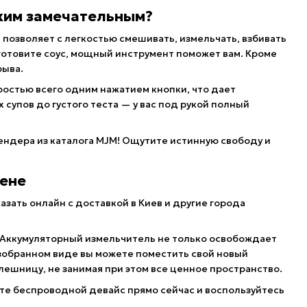
аким замечательным?
позволяет с легкостью смешивать, измельчать, взбивать
и готовите соус, мощный инструмент поможет вам. Кроме
рыва.
остью всего одним нажатием кнопки, что дает
супов до густого теста — у вас под рукой полный
ендера из каталога MJM! Ощутите истинную свободу и
цене
зать онлайн с доставкой в Киев и другие города
 Аккумуляторный измельчитель не только освобождает
азобранном виде вы можете поместить свой новый
ешницу, не занимая при этом все ценное пространство.
ите беспроводной девайс прямо сейчас и воспользуйтесь