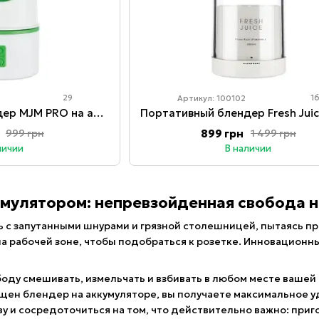
29
1
Артикул: 100102
Портативный блендер MJM PRO на аккумуляторе (мини блендер) Green
899 грн
999 грн
1 499 грн
личии
В наличии
умулятором: непревзойденная свобода н
ь с запутанными шнурами и грязной столешницей, пытаясь 
на рабочей зоне, чтобы подобраться к розетке. Инновацион
оду смешивать, измельчать и взбивать в любом месте вашей 
ащен блендер на аккумуляторе, вы получаете максимальное 
у и сосредоточиться на том, что действительно важно: при