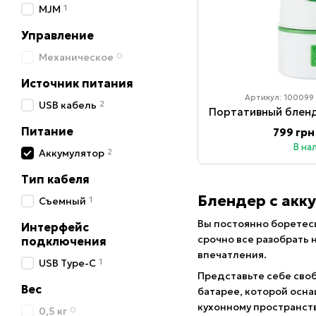
1
MJM
Управление
0
Механическое
Источник питания
Артикул: 100099
2
USB кабель
Питание
799 грн
В на
2
Аккумулятор
Тип кабеля
Блендер с акк
1
Съемный
Вы постоянно боретес
Интерфейс
срочно все разобрать 
подключения
впечатления.
1
USB Type-C
Представьте себе своб
Вес
батарее, которой осн
кухонному пространств
0
0,5 кг