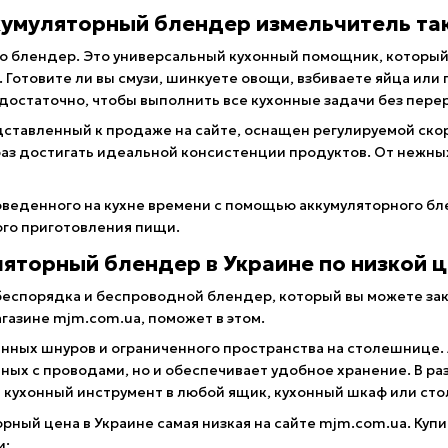
кумуляторный блендер измельчитель т
о блендер. Это универсальный кухонный помощник, который 
в. Готовите ли вы смузи, шинкуете овощи, взбиваете яйца ил
 достаточно, чтобы выполнить все кухонные задачи без пере
ставленный к продаже на сайте, оснащен регулируемой скор
з достигать идеальной консистенции продуктов. От нежных 
оведенного на кухне времени с помощью аккумуляторного бл
го приготовления пищи.
ляторный блендер в Украине по низкой 
еспорядка и беспроводной блендер, который вы можете зака
газине mjm.com.ua, поможет в этом.
анных шнуров и ограниченного пространства на столешнице.
нных с проводами, но и обеспечивает удобное хранение. В р
кухонный инструмент в любой ящик, кухонный шкаф или стол
рный цена в Украине самая низкая на сайте mjm.com.ua. Куп
и: