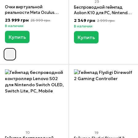
23
Очки виртуальной
Беспроводной геймпад
реальности Meta Oculus
Aolion K10 для PC, Nintendo
Quest 3S 128GB
Switch, iOS и Android
23 999 грн
2 349 грн
25 999 грн
2 999 грн
В наличии
В наличии
Купить
Купить
10
19