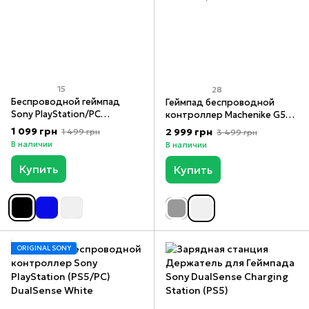
15
28
Беспроводной геймпад
Геймпад беспроводной
Sony PlayStation/PC
контроллер Machenike G5
DualShock 4 Black
Pro для Switch, ПК, Android,
1 099 грн
2 999 грн
1 499 грн
3 499 грн
IOS
В наличии
В наличии
Купить
Купить
ORIGINAL SONY