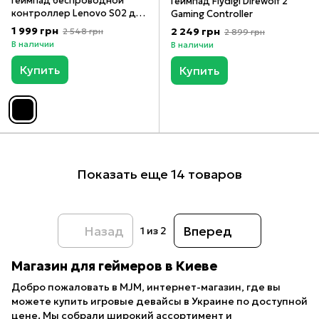
Геймпад беспроводной
Геймпад Flydigi Direwolf 2
контроллер Lenovo S02 для
Gaming Controller
Nintendo Switch OLED, Switch
1 999 грн
2 249 грн
2 548 грн
2 899 грн
Lite, PC, Mobile
В наличии
В наличии
Купить
Купить
Показать еще 14 товаров
Назад
Вперед
1
из 2
Магазин для геймеров в Киеве
Добро пожаловать в MJM, интернет-магазин, где вы
можете купить игровые девайсы в Украине по доступной
цене. Мы собрали широкий ассортимент и