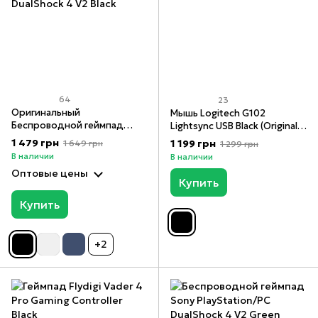
64
23
Оригинальный
Мышь Logitech G102
Беспроводной геймпад
Lightsync USB Black (Original),
Sony PlayStation/PC
Черный, Черный
1 479 грн
1 199 грн
1 649 грн
1 299 грн
DualShock 4 V2 Black
В наличии
В наличии
Оптовые цены
Купить
Купить
+2