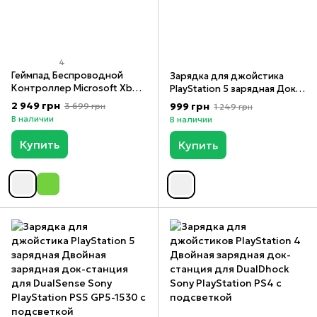
4
Геймпад Беспроводной
Зарядка для джойстика
Контроллер Microsoft Xbox
PlayStation 5 зарядная Док
Series X/S Wireless Controller
Станция для геймпадов PS5
2 949 грн
999 грн
3 699 грн
1 249 грн
Robot White
DualSense на 2 геймпада с
В наличии
В наличии
подсветкой, Белый, Белый
Купить
Купить