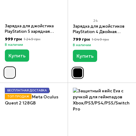
24
Зарядка для джойстика
Зарядка для джойстиков
PlayStation 5 зарядная
PlayStation 4 Двойная
Двойная зарядная док-
зарядная док-станция для
999 грн
799 грн
1 249 грн
1 049 грн
станция для DualSense Sony
DualDhock Sony PlayStation
В наличии
В наличии
PlayStation PS5 GP5-1530 с
PS4 с подсветкой
подсветкой, Белый, Белый
Купить
Купить
БЕСПЛАТНАЯ ДОСТАВКА
ТОП ПРОДАЖ