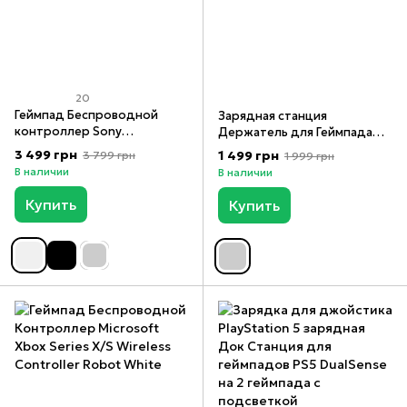
20
Геймпад Беспроводной
Зарядная станция
контроллер Sony
Держатель для Геймпада
PlayStation (PS5/PC)
Sony DualSense Charging
3 499 грн
1 499 грн
3 799 грн
1 999 грн
DualSense White
Station (PS5), Чорний з
В наличии
В наличии
білим, Черный с белым
Купить
Купить