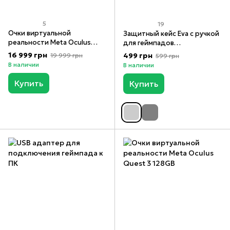
5
19
Очки виртуальной
Защитный кейс Eva с ручкой
реальности Meta Oculus
для геймпадов
Quest 2 128GB
Xbox/PS3/PS4/PS5/Switch
16 999 грн
499 грн
19 999 грн
599 грн
Pro
В наличии
В наличии
Купить
Купить