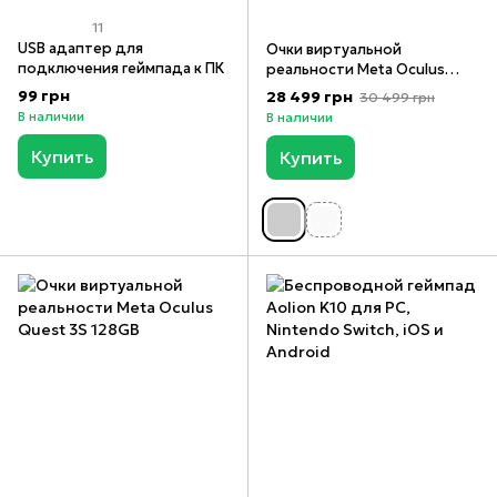
11
USB адаптер для
Очки виртуальной
подключения геймпада к ПК
реальности Meta Oculus
Quest 3 128GB
99 грн
28 499 грн
30 499 грн
В наличии
В наличии
Купить
Купить