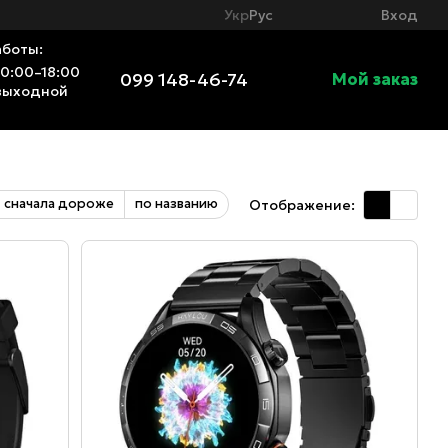
Вход
Укр
Рус
аботы:
10:00–18:00
099 148-46-74
Мой заказ
выходной
сначала дороже
по названию
Отображение: