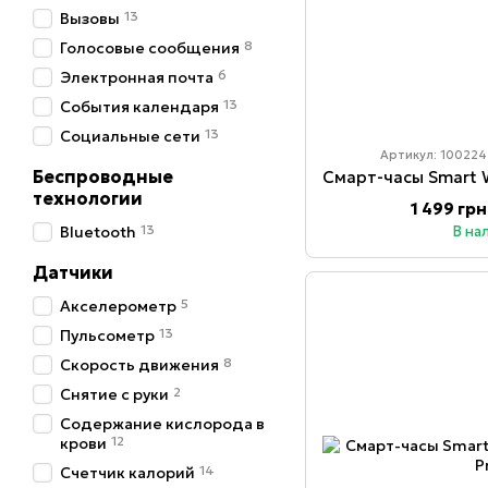
13
Вызовы
8
Голосовые сообщения
6
Электронная почта
13
События календаря
13
Социальные сети
Артикул: 100224
Беспроводные
технологии
1 499 грн
13
Bluetooth
В на
Датчики
5
Акселерометр
13
Пульсометр
8
Скорость движения
2
Снятие с руки
Содержание кислорода в
12
крови
14
Счетчик калорий