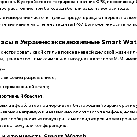
ровки. В устройство интегрирован датчик GPS, позволяющи
е расстояние при беге, ходьбе или езде на велосипеде.
ля измерения частоты пульса предотвращают перенапряжен
те внимание на степень защиты IP67. Вы можете носить их 
часы в Украине: эксклюзивные Smart Wa
онстрировать свой стиль в повседневной деловой жизни или
ы, цена которых максимально выгодная в каталоге MJM, имею
ус;
 с высоким разрешением;
з нержавеющей стали;
портивный браслет.
ых циферблатов подчеркивает благородный характер этих ум
 звонки напрямую и независимо от сотового телефона, если 
х сообщениях из популярных мессенджеров и электронных пи
вая встречу или конференцию.
и стоимость Smart Watch