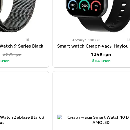
16
1
Артикул: 100228
atch 9 Series Black
1 349 грн
3 999 грн
личии
В наличии