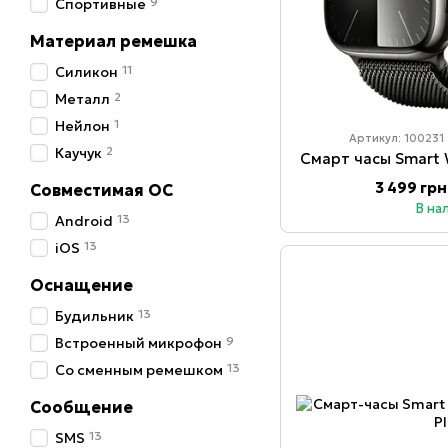
9
Спортивные
Материал ремешка
11
Силикон
2
Металл
1
Нейлон
Артикул: 100231
2
Каучук
Смарт часы Smart W
3 499 грн
Совместимая ОС
В на
13
Android
13
iOS
Оснащение
13
Будильник
9
Встроенный микрофон
13
Со сменным ремешком
Сообщение
13
SMS