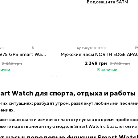
8
1
78
Артикул: 100201
Смарт-часы COLMI V75 GPS Smart Watch black
2 349 грн
2 345 грн
2 748 грн
личии
В наличии
art Watch для спорта, отдыха и работы
гих ситуациях: разбудят утром, развлекут любимыми песнями 
щениях.
ают ваши шаги и измеряют частоту пульса во время пробежки
ожете надеть элегантную модель Smart Watch с браслетом и
т часы: передовые функции Smart Watc