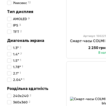
12
Унисекс
Тип дисплея
9
AMOLED
3
IPS
2
TFT
Артикул: 100221
Диагональ экрана
2 250 грн
2
1.3"
В на
7
1.4"
1
1.5"
1
1.78"
1
2.1"
1
2.04"
Роздільна здатність
2
240x240
2
360x360