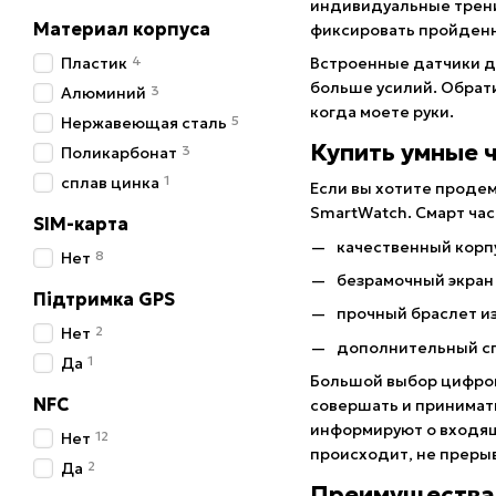
индивидуальные трени
Материал корпуса
фиксировать пройденно
4
Пластик
Встроенные датчики д
больше усилий. Обрати
3
Алюминий
когда моете руки.
5
Нержавеющая сталь
Купить умные 
3
Поликарбонат
1
сплав цинка
Если вы хотите продем
SmartWatch. Смарт час
SIM-карта
качественный корп
8
Нет
безрамочный экран
Підтримка GPS
прочный браслет и
2
Нет
дополнительный с
1
Да
Большой выбор цифров
NFC
совершать и принимать
информируют о входящи
12
Нет
происходит, не преры
2
Да
Преимущества 