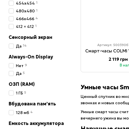
1
454x454
1
480x480
4
466x466
1
412 × 412
Сенсорный экран
Артикул: 5003906
14
Да
Always-On Display
2 119 грн
9
В на
Нет
5
Да
ОЗП (RAM)
Умные часы Sm
5
1 ГБ
Ценный спутник во мно
звонках и новых сооб
Вбудована пам’ять
Умные смарт часы счит
4
128 мб
вечернего ужина вы м
Емкость аккумулятора
Наручные смар