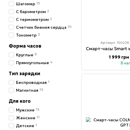
13
Шагомер
2
С барометром
2
С термометром
10
Счетчик биения сердца
3
Тонометр
Артикул: 100226
Форма часов
9
Круглые
1 999 грн
4
Прямоугольные
В на
Тип зарядки
1
Беспроводная
13
Магнитная
Для кого
13
Мужские
11
Женские
1
Детские