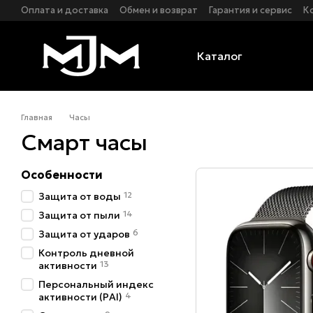
Перейти к основному контенту
Оплата и доставка
Обмен и возврат
Гарантия и сервис
К
Политика конфиденциальности
Оферта
Каталог
Главная
Часы
Смарт часы
Особенности
12
Защита от воды
14
Защита от пыли
6
Защита от ударов
Контроль дневной
13
активности
Персональный индекс
4
активности (PAI)