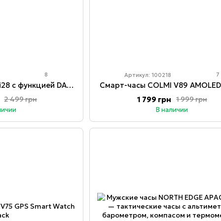
8
7
Артикул: 100218
Смарт-часы COLMI i28 с функцией DA GPT Black
Смарт-часы COLMI V89 AMOLE
1 799 грн
2 499 грн
1 999 грн
личии
В наличии