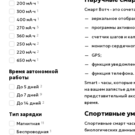
1
200 мА·ч
Смарт Вотч - это соче
1
300 мА·ч
зеркальное отобра
1
400 мА·ч
3
программы активно
270 мА·ч
2
360 мА·ч
счетчик шагов и ка
2
250 мА·ч
монитор сердечног
2
220 мА·ч
GPS;
1
650 мА·ч
функция уведомлен
Время автономной
функция телефона.
работы
Smart - часы, которы
2
До 5 дней
на вашем запястье для
9
До 7 дней
представительный акс
время.
2
До 14 дней
Спортивные ум
Тип зарядки
Спортивные смарт часы
11
Магнитная
биологических данных.
1
Беспроводная