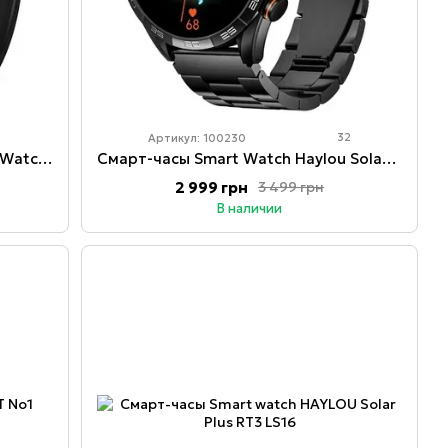
2
32
Артикул: 100230
Smart watch Смарт-часы Haylou Watch S6 Black с Bluetooth звонками и большим экраном
Смарт-часы Smart Watch Haylou Solar 5 (LS20) – 1.43″ AMOLED
2 999 грн
3 499 грн
В наличии