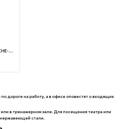
9
Мужские часы NORTH EDGE APACHE-46 — тактические часы с альтиметром, барометром, компасом и термометром Водозащита 5ATM
по дороге на работу, а в офисе оповестят о входящих
 или в тренажерном зале. Для посещения театра или
з нержавеющей стали.
h