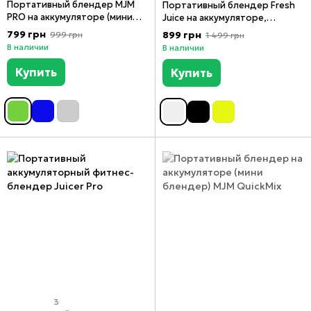
Портативный блендер MJM
Портативный блендер Fresh
PRO на аккумуляторе (мини
Juice на аккумуляторе,
блендер) Green
бутылка блендер (мини
799 грн
899 грн
999 грн
1 499 грн
блендер) White
В наличии
В наличии
Купить
Купить
3