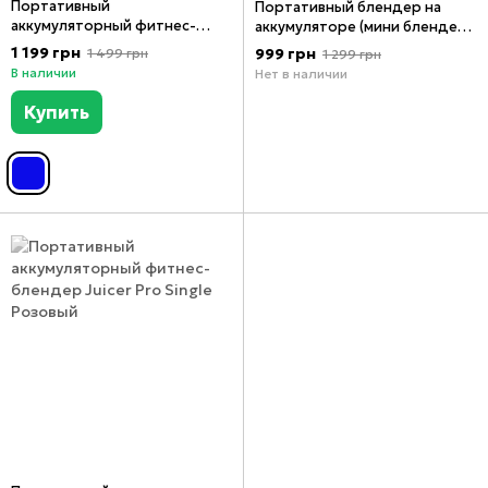
Портативный
Портативный блендер на
аккумуляторный фитнес-
аккумуляторе (мини блендер)
блендер Juicer Pro, Синий,
MJM QuickMix
1 199 грн
999 грн
1 499 грн
1 299 грн
Синий
В наличии
Нет в наличии
Купить