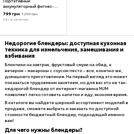
Портативный
аккумуляторный фитнес-
блендер Juicer Pro Single
799 грн
1 299 грн
Розовый
Нет в наличии
Недорогие блендеры: доступная кухонная
техника для измельчения, замешивания и
взбивания
Блинчики на завтрак, фруктовый смузи на обед, а
вечером – макароны с соусом песто – все, конечно же,
домашнего приготовления. На первый взгляд это может
показаться трудоемким занятием, но для вас это не так:
недорогой блендер от интернет-магазина MJM
позволяет легко готовить напитки и еду, экономя время.
В каталоге вы найдете широкий ассортимент моделей в
продаже, сможете выбрать и заказать по доступной
стоимости бюджетный блендер, подходящий именно
вам!
Для чего нужны блендеры?