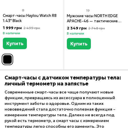
8
19
Смарт-часы Haylou Watch R8
Мужские часы NORTH EDGE
1.43" Black
APACHE-46 — тактические
часы с альтиметром,
1 999 грн
2 349 грн
2 499 грн
2 748 грн
барометром, компасом и
В наличии
В наличии
термометром Водозащита
5ATM
Купить
Купить
Смарт-часы с датчиком температуры тела:
личный термометр на запястье
Современные смарт-часы все чаще получают новые
функции, превращаясь из аксессуара в полноценный
инструмент заботы о здоровье. Одним из таких
нововведений стала достаточно полезная функция –
измерение температуры тела. Далеко не всегда под
рукой есть термометр, а смарт часы с измерением
температуры легко способны его заменить. Это