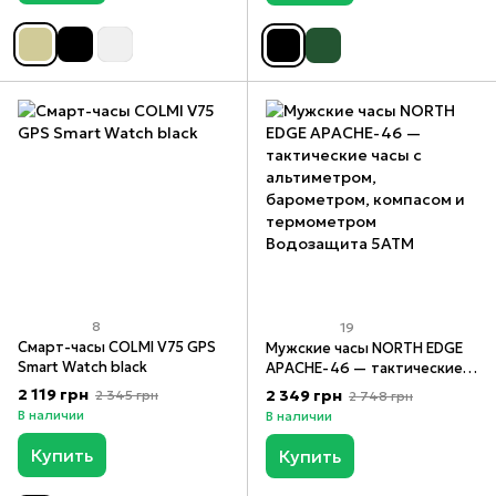
8
19
Смарт-часы COLMI V75 GPS
Мужские часы NORTH EDGE
Smart Watch black
APACHE-46 — тактические
часы с альтиметром,
2 119 грн
2 349 грн
2 345 грн
2 748 грн
барометром, компасом и
В наличии
В наличии
термометром Водозащита
5ATM
Купить
Купить