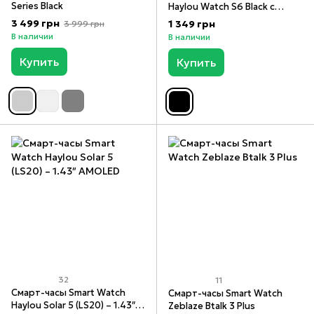
Series Black
Haylou Watch S6 Black с
Bluetooth звонками и
3 499 грн
1 349 грн
3 999 грн
большим экраном
В наличии
В наличии
Купить
Купить
32
11
Смарт-часы Smart Watch
Смарт-часы Smart Watch
Haylou Solar 5 (LS20) – 1.43″
Zeblaze Btalk 3 Plus