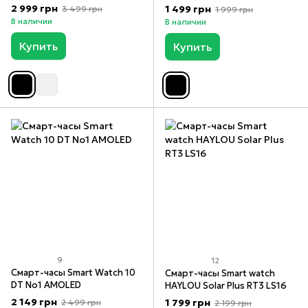
AMOLED
2 999 грн
1 499 грн
3 499 грн
1 999 грн
В наличии
В наличии
Купить
Купить
9
12
Смарт-часы Smart Watch 10
Смарт-часы Smart watch
DT No1 AMOLED
HAYLOU Solar Plus RT3 LS16
2 149 грн
1 799 грн
2 499 грн
2 199 грн