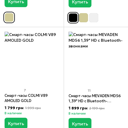
Купить
Купить
7
11
Смарт-часы COLMI V89
Смарт-часы MEVADEN MD56
AMOLED GOLD
1,39" HD с Bluetooth-
звонками
1 799 грн
1 899 грн
1 999 грн
2 199 грн
В наличии
В наличии
Купить
Купить