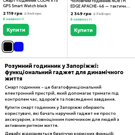
Смарт-годинник COLMI V75
Чоловічий годинник NORTH
GPS Smart Watch black
EDGE APACHE-46 — тактичний
годинник із альтиметром,
2 119 грн
2 349 грн
2 345 грн
2 748 грн
барометром, компасом і
В наявності
В наявності
термометром | Водозахист
5ATM
Купити
Купити
Розумний годинник у Запоріжжі:
функціональний гаджет для динамічного
життя
Смарт годинник – це багатофункціональний
електронний пристрій, який допомагає тримати під
контролем час, здоров'я та повсякденні завдання.
Купити смарт годинник у Запоріжжі обирають
користувачі, які бачать наручний гаджет не просто
аксесуаром, а повноцінним помічником для людей з
активним ритмом життя.
Девайс відрізняється безліччю корисних функцій: