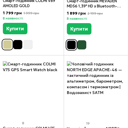
Смарт-годинник COLMI V89
Смарт-годинник MEVADEN
AMOLED GOLD
MD56 1,39" HD з Bluetooth-
дзвінками
1 799 грн
1 899 грн
1 999 грн
2 199 грн
В наявності
В наявності
Купити
Купити
8
19