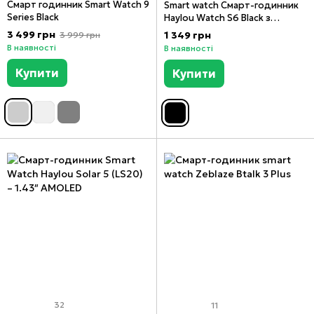
Смарт годинник Smart Watch 9
Smart watch Смарт-годинник
Series Black
Haylou Watch S6 Black з
Bluetooth дзвінками та
3 499 грн
1 349 грн
3 999 грн
великим екраном
В наявності
В наявності
Купити
Купити
32
11