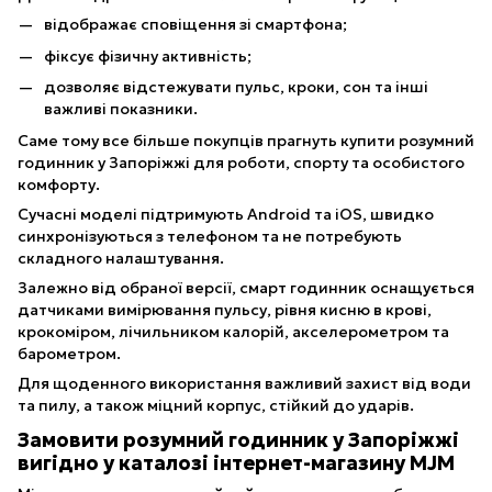
відображає сповіщення зі смартфона;
фіксує фізичну активність;
дозволяє відстежувати пульс, кроки, сон та інші
важливі показники.
Саме тому все більше покупців прагнуть купити розумний
годинник у Запоріжжі для роботи, спорту та особистого
комфорту.
Сучасні моделі підтримують Android та iOS, швидко
синхронізуються з телефоном та не потребують
складного налаштування.
Залежно від обраної версії, смарт годинник оснащується
датчиками вимірювання пульсу, рівня кисню в крові,
крокоміром, лічильником калорій, акселерометром та
барометром.
Для щоденного використання важливий захист від води
та пилу, а також міцний корпус, стійкий до ударів.
Замовити розумний годинник у Запоріжжі
вигідно у каталозі інтернет-магазину MJM