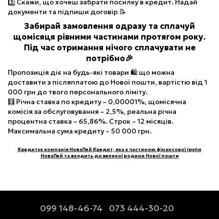
3️⃣ Скажи, що хочеш забрати посилку в кредит. Надай
документи та підпиши договір 📝
Забирай замовлення одразу та сплачуй
щомісяця рівними частинами протягом року.
Під час отримання нічого сплачувати не
потрібно🎉
Пропозиція діє на будь-які товари 🛍 що можна
доставити з післяплатою до Нової пошти, вартістю від 1
000 грн до твого персонального ліміту.
🧮 Річна ставка по кредиту – 0,00001%, щомісячна
комісія за обслуговування – 2,5%, реальна річна
процентна ставка – 65,86%. Строк – 12 місяців.
Максимальна сума кредиту – 50 000 грн.
Кредитує компанія НоваПей Кредит, яка є частиною фінансової групи
НоваПей та входить до великої родини Нової пошти
099 148-46-74
073 444-30-20