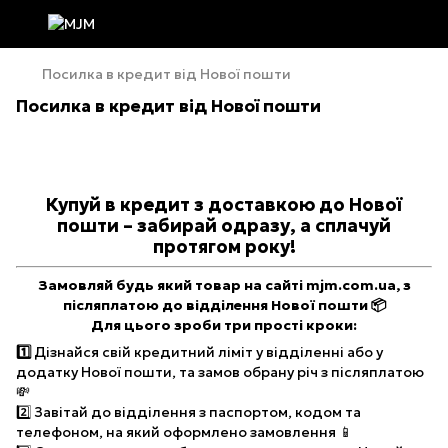
Посилка в кредит від Нової пошти
Посилка в кредит від Нової пошти
Купуй в кредит з доставкою до Нової
пошти – забирай одразу, а сплачуй
протягом року!
Замовляй будь який товар на сайті mjm.com.ua, з
післяплатою до відділення Нової пошти 📦
Для цього зроби три прості кроки:
1️⃣
Дізнайся свій кредитний ліміт у відділенні або у
додатку Нової пошти, та замов обрану річ з післяплатою
💸
2️⃣ Завітай до відділення з паспортом, кодом та
телефоном, на який оформлено замовлення 📱