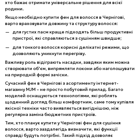
хто бажає отримати універсальне рішення для всієї
родини.
Якщо необхідно купити фен для волосся в Чернігові,
варто враховувати довжину та структуру волосся:
для густих пасм краще підходять більш продуктивні
пристрої, які справляються з сушінням швидше;
для тонкого волосся корисні делікатні режими, що
дозволяють уникнути перегріву.
Важливу роль відіграють насадки, завдяки яким можна
створювати об'єм, випрямляти локони або наголошувати
на природній формі зачіски.
Сучасний фен в Чернігові з асортименту інтернет-
магазину MJM – не просто побутовий прилад. Багато
моделей оснащуються технологіями, які роблять
щоденний догляд більш комфортним, саме тому купівля
якісної техніки часто виявляється вигіднішою, ніж
регулярна заміна бюджетних пристроїв.
Тим, хто планує купити у Чернігові фен для сушіння
волосся, варто заздалегідь визначити, які функції
справді будуть потрібні. Такий підхід дозволяє