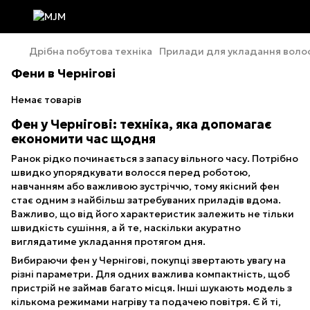
Дрібна побутова техніка
Прилади для укладання воло
Фени в Чернігові
Немає товарів
Фен у Чернігові: техніка, яка допомагає
економити час щодня
Ранок рідко починається з запасу вільного часу. Потрібно
швидко упорядкувати волосся перед роботою,
навчанням або важливою зустріччю, тому якісний фен
стає одним з найбільш затребуваних приладів вдома.
Важливо, що від його характеристик залежить не тільки
швидкість сушіння, а й те, наскільки акуратно
виглядатиме укладання протягом дня.
Вибираючи фен у Чернігові, покупці звертають увагу на
різні параметри. Для одних важлива компактність, щоб
пристрій не займав багато місця. Інші шукають модель з
кількома режимами нагріву та подачею повітря. Є й ті,