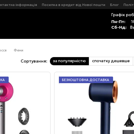
нтактна інформація
Посилка в кредит від Нової пошти
Блог
Політ
Графік роб
Пн-Пт:
1
Сб-Нд:
В
осся
Фени
за популярністю
спочатку дешевше
Сортування:
ВКА
БЕЗКОШТОВНА ДОСТАВКА