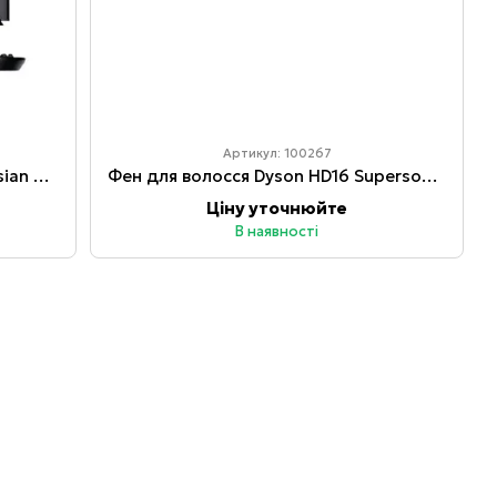
5
Артикул: 100267
Фен Dyson Supersonic HD07 prussian blue\ rich cooper
Фен для волосся Dyson HD16 Supersonic Patina/Topaz
Ціну уточнюйте
В наявності