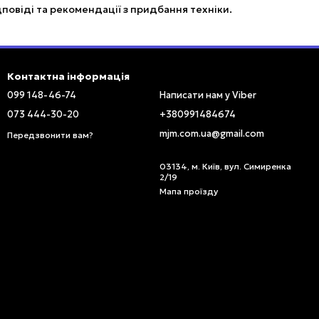
дповіді та рекомендації з придбання техніки.
Контактна інформація
099 148-46-74
Написати нам у Viber
073 444-30-20
+380991484674
mjm.com.ua@gmail.com
Передзвонити вам?
03134, м. Київ, вул. Симиренка
2/19
Мапа проїзду