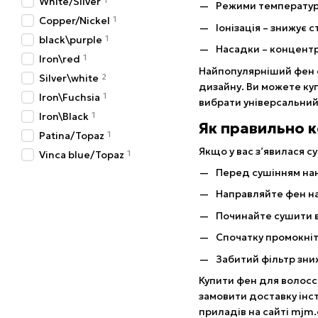
White/Silver
Режими температури
1
Copper/Nickel
Іонізація – знижує 
1
black\purple
Насадки – концентр
1
Iron\red
Найпопулярніший фен с
2
Silver\white
дизайну. Ви можете ку
1
Iron\Fuchsia
вибрати універсальний
1
Iron\Black
Як правильно 
1
Patina/Topaz
Якщо у вас з’явилася 
1
Vinca blue/Topaz
Перед сушінням нан
Направляйте фен на
Починайте сушити в
Спочатку промокніт
Забитий фільтр зни
Купити фен для волосс
замовити доставку інст
приладів на сайті mjm