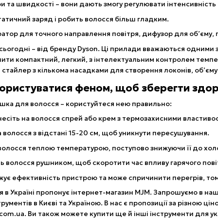
 та швидкості – вони дають змогу регулювати інтенсивність 
статичний заряд і робить волосся більш гладким.
атор для точного направлення повітря, дифузор для об’єму, 
ьогодні – від бренду Dyson. Ці прилади вважаються одними з
пити компактний, легкий, з інтелектуальним контролем темпе
 стайлер з кількома насадками для створення локонів, об’єму
користуватися феном, щоб зберегти здор
сушка для волосся – користуйтеся нею правильно:
есіть на волосся спрей або крем з термозахисними властиво
 волосся з відстані 15-20 см, щоб уникнути пересушування.
олосся теплою температурою, поступово знижуючи її до холо
ь волосся рушником, щоб скоротити час впливу гарячого пові
жує ефективність пристрою та може спричинити перегрів, том
я в Україні пропонує інтернет-магазин MJM. Запрошуємо в на
рументів в Києві та Україною. В нас є пропозиції за різною ці
.com.ua. Ви також можете купити ще й інші інструменти для у