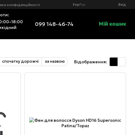
Укр
Рус
Вхід
ика конфіденційності
оти:
0:00–18:00
099 148-46-74
Мій кошик
ихідний
спочатку дорожчі
за назвою
Відображення: