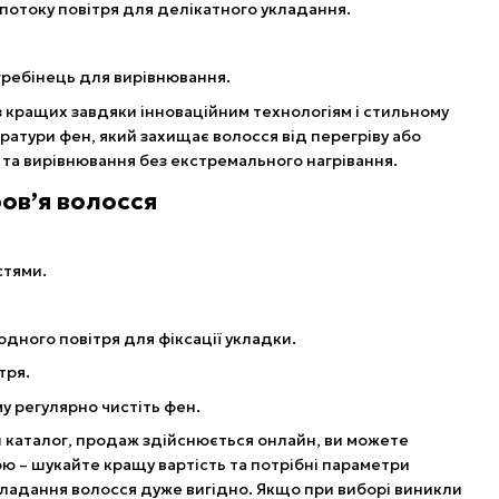
потоку повітря для делікатного укладання.
гребінець для вирівнювання.
 кращих завдяки інноваційним технологіям і стильному
ратури фен, який захищає волосся від перегріву або
 та вирівнювання без екстремального нагрівання.
ов’я волосся
стями.
дного повітря для фіксації укладки.
тря.
у регулярно чистіть фен.
ш каталог, продаж здійснюється онлайн, ви можете
ною – шукайте кращу вартість та потрібні параметри
кладання волосся дуже вигідно. Якщо при виборі виникли