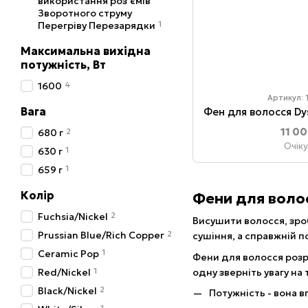
використання роз'ємів
Зворотного струму
1
Перегріву Перезарядки
Максимальна вихідна
потужність, Вт
4
1600
Артикул:
Вага
11 0
2
680 г
Очік
1
630 г
1
659 г
Колір
Фени для волос
2
Fuchsia/Nickel
Висушити волосся, зро
2
Prussian Blue/Rich Copper
сушіння, а справжній п
1
Ceramic Pop
Фени для волосся розр
1
одну зверніть увагу на 
Red/Nickel
2
Black/Nickel
Потужність - вона 
1