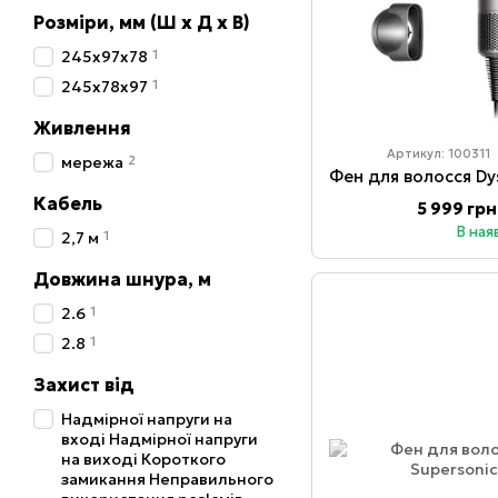
Розміри, мм (Ш х Д х В)
1
245x97x78
1
245х78х97
Живлення
Артикул: 100311
2
мережа
Кабель
5 999 грн
В ная
1
2,7 м
Довжина шнура, м
1
2.6
1
2.8
Захист від
Надмірної напруги на
вході Надмірної напруги
на виході Короткого
замикання Неправильного