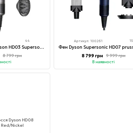
44
1
Артикул: 100261
Фен для волосся Dyson HD03 Supersonic Iron/Fuchsia
8 799 грн
8 799 грн
9 999 грн
вності
В наявності