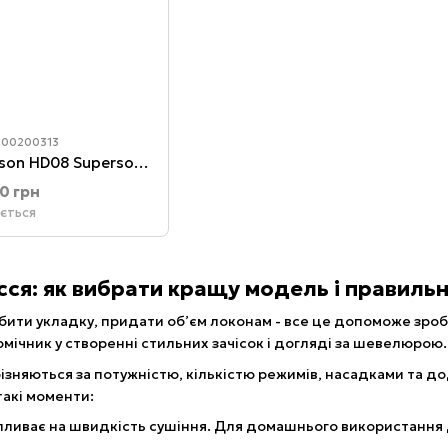
 100200313
Фен для волосся Dyson HD08 Supersonic Red/Nickel
00 грн
ується
ся: як вибрати кращу модель і правильн
бити укладку, придати об’єм локонам - все це допоможе зроб
омічник у створенні стильних зачісок і догляді за шевелюрою
ізняються за потужністю, кількістю режимів, насадками та до
такі моменти:
впливає на швидкість сушіння. Для домашнього використання