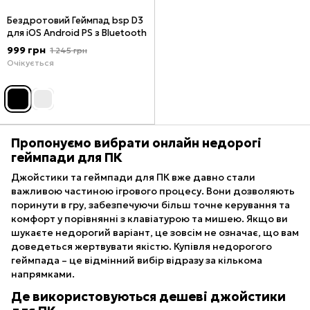
Бездротовий Геймпад bsp D3
для iOS Android PS з Bluetooth
999 грн
1 245 грн
Очікується
Пропонуємо вибрати онлайн недорогі
геймпади для ПК
Джойстики та геймпади для ПК вже давно стали
важливою частиною ігрового процесу. Вони дозволяють
поринути в гру, забезпечуючи більш точне керування та
комфорт у порівнянні з клавіатурою та мишею. Якщо ви
шукаєте недорогий варіант, це зовсім не означає, що вам
доведеться жертвувати якістю. Купівля недорогого
геймпада – це відмінний вибір відразу за кількома
напрямками.
Де використовуються дешеві джойстики