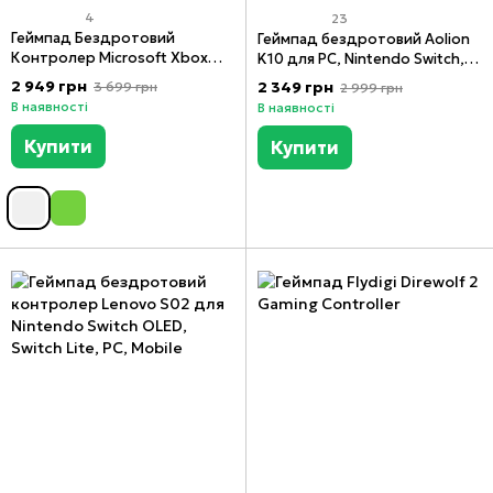
4
23
Геймпад Бездротовий
Геймпад бездротовий Aolion
Контролер Microsoft Xbox
K10 для PC, Nintendo Switch,
Series X / S Wireless Controller
iOS і Android
2 949 грн
2 349 грн
3 699 грн
2 999 грн
Robot White
В наявності
В наявності
Купити
Купити