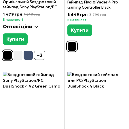
Оригінальний Бездротовий
Геймпад Flydigi Vader 4 Pro
геймпад Sony PlayStation/PC
Gaming Controller Black
DualShock 4 V2 Black
1 479 грн
3 649 грн
1 649 грн
3 799 грн
В наявності
В наявності
Оптові ціни
Купити
Купити
+2