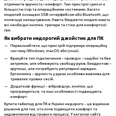
отримаєте зручність і комфорт. Такі пристрої сумісні з
більшістю ігор та операційними системами. Багато
моделей оснащені USB-інтерфейсом або Bluetooth, що
полегшує налаштування. Навіть бюджетні моделі мають
всі необхідні кнопки, тригери та стіки для комфортної
гри.
Як вибрати недорогий джойстик для ПК
Переконайтеся, що пристрій підтримує операційну
систему (Windows, macOS або Linux).
Врахуйте тип підключення – провідні – надійні та без
затримок, але обмежують свободу рухів. Бездротові –
зручніші, але потребують регулярної зарядки.
Ергономіка – зручність у руках особливо важлива для
тривалих ігрових сесій.
Додаткові функції – вібровідгук, кнопки, що
програмуються, та інші особливості підвищують
комфорт.
Купити геймпад для ПК в Україні недорого – це відмінне
рішення для тих, хто хоче підвищити комфорт та
задоволення від ігрового процесу. У каталозі сайту