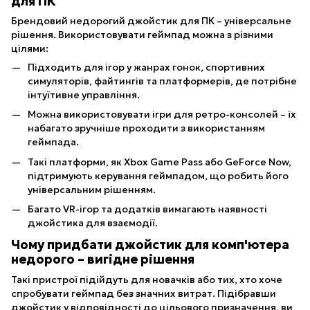
для ПК
Брендовий недорогий джойстик для ПК – універсальне
рішення. Використовувати геймпад можна з різними
цілями:
Підходить для ігор у жанрах гонок, спортивних
симуляторів, файтингів та платформерів, де потрібне
інтуїтивне управління.
Можна використовувати ігри для ретро-консолей – їх
набагато зручніше проходити з використанням
геймпада.
Такі платформи, як Xbox Game Pass або GeForce Now,
підтримують керування геймпадом, що робить його
універсальним рішенням.
Багато VR-ігор та додатків вимагають наявності
джойстика для взаємодії.
Чому придбати джойстик для комп'ютера
недорого – вигідне рішення
Такі пристрої підійдуть для новачків або тих, хто хоче
спробувати геймпад без значних витрат. Підібравши
джойстик у відповідності до цільового призначення, ви