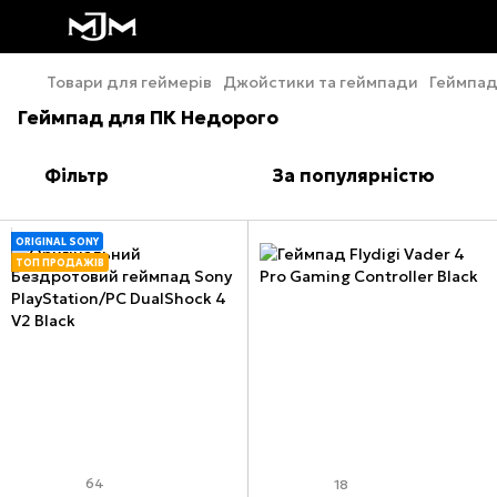
Товари для геймерів
Джойстики та геймпади
Геймпад
Геймпад для ПК Недорого
Фільтр
За популярністю
ORIGINAL SONY
ТОП ПРОДАЖІВ
64
18