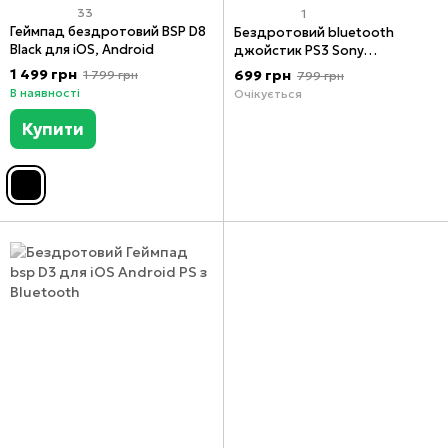
33
1
Геймпад бездротовий BSP D8
Бездротовий bluetooth
Black для iOS, Android
джойстик PS3 Sony
PlayStation 3 (Original)
1 499 грн
699 грн
1 799 грн
799 грн
В наявності
Очікується
Купити