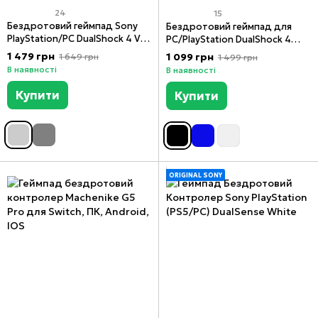
24
15
Бездротовий геймпад Sony
Бездротовий геймпад для
PlayStation/PC DualShock 4 V2
PC/PlayStation DualShock 4
Green Camo
Black
1 479 грн
1 099 грн
1 649 грн
1 499 грн
В наявності
В наявності
Купити
Купити
ORIGINAL SONY