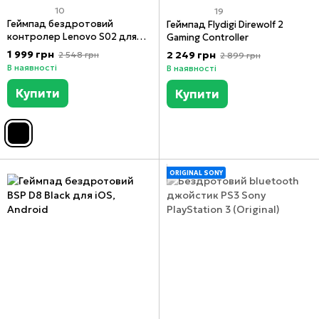
10
19
Геймпад бездротовий
Геймпад Flydigi Direwolf 2
контролер Lenovo S02 для
Gaming Controller
Nintendo Switch OLED, Switch
1 999 грн
2 249 грн
2 548 грн
2 899 грн
Lite, PC, Mobile
В наявності
В наявності
Купити
Купити
ORIGINAL SONY