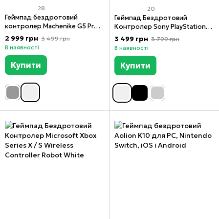
28
20
Геймпад бездротовий
Геймпад Бездротовий
контролер Machenike G5 Pro
Контролер Sony PlayStation
для Switch, ПК, Android, IOS
(PS5/PC) DualSense White
2 999 грн
3 499 грн
3 499 грн
3 799 грн
В наявності
В наявності
Купити
Купити