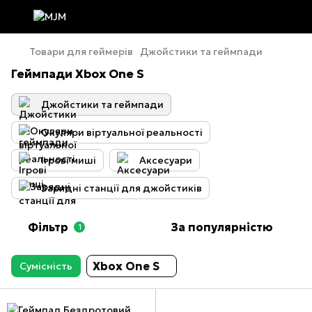
Товари для геймерів
Джойстики та геймпади
Геймпади Xbox One S
Джойстики та геймпади
Окуляри віртуальної реальності
Ігрові миші
Аксесуари
Зарядні станції для джойстиків
Фільтр
За популярністю
1
Xbox One S
Сумісність