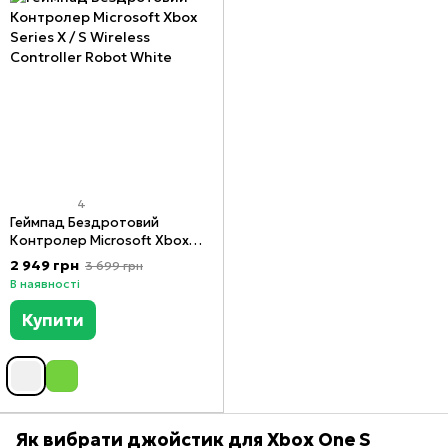
4
Геймпад Бездротовий
Контролер Microsoft Xbox
Series X / S Wireless Controller
2 949 грн
3 699 грн
Robot White
В наявності
Купити
Як вибрати джойстик для Xbox One S