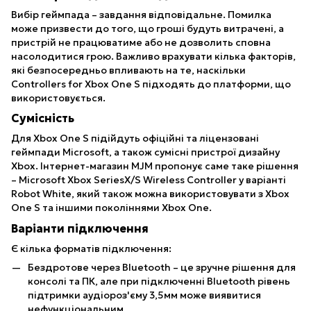
Вибір геймпада – завдання відповідальне. Помилка
може призвести до того, що гроші будуть витрачені, а
пристрій не працюватиме або не дозволить сповна
насолодитися грою. Важливо врахувати кілька факторів,
які безпосередньо впливають на те, наскільки
Controllers for Xbox One S підходять до платформи, що
використовується.
Сумісність
Для Xbox One S підійдуть офіційні та ліцензовані
геймпади Microsoft, а також сумісні пристрої дизайну
Xbox. Інтернет-магазин MJM пропонує саме таке рішення
– Microsoft Xbox SeriesX/S Wireless Controller у варіанті
Robot White, який також можна використовувати з Xbox
One S та іншими поколіннями Xbox One.
Варіанти підключення
Є кілька форматів підключення:
Бездротове через Bluetooth – це зручне рішення для
консолі та ПК, але при підключенні Bluetooth рівень
підтримки аудіороз'єму 3,5мм може виявитися
нефункціональним.