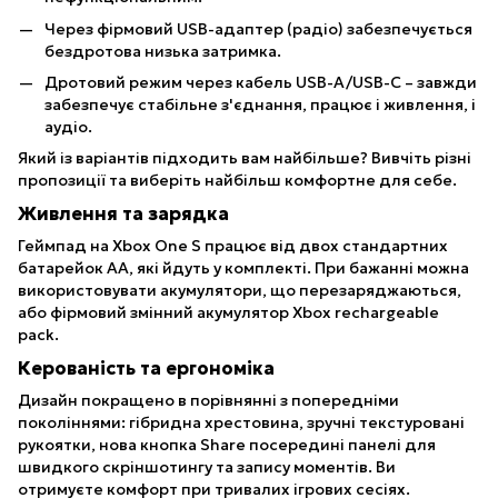
Через фірмовий USB-адаптер (радіо) забезпечується
бездротова низька затримка.
Дротовий режим через кабель USB-A/USB-C – завжди
забезпечує стабільне з'єднання, працює і живлення, і
аудіо.
Який із варіантів підходить вам найбільше? Вивчіть різні
пропозиції та виберіть найбільш комфортне для себе.
Живлення та зарядка
Геймпад на Xbox One S працює від двох стандартних
батарейок AA, які йдуть у комплекті. При бажанні можна
використовувати акумулятори, що перезаряджаються,
або фірмовий змінний акумулятор Xbox rechargeable
pack.
Керованість та ергономіка
Дизайн покращено в порівнянні з попередніми
поколіннями: гібридна хрестовина, зручні текстуровані
рукоятки, нова кнопка Share посередині панелі для
швидкого скріншотингу та запису моментів. Ви
отримуєте комфорт при тривалих ігрових сесіях.