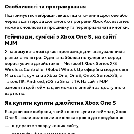
Особливості та програмування
Підтримується вібрація, якщо підключення дротове або
через адаптер. За допомогою програми Xbox Accessories
можна оновлювати прошивку та перепризначати кнопки.
Геймпади, сумісні з Xbox One S, на сайті
MJM
У нашому каталозі цікаві пропозиції для шанувальників
різних стилів гри. Один з найбільш популярних серед
користувачів джойстиків – Microsoft Xbox Series X/S
Wireless Controller (Robot White). Це офіційна модель від
Microsoft, сумісна з Xbox One, OneS, OneX, SeriesX/S, а
також ПК, Android, iOS та Smart TV. На сайті MJM
замовити цей геймпад ви можете онлайн за доступною
вартістю.
Як купити купити джойстик Xbox One S
Якщо ви вже вибрали, який хочете купити геймпад Xbox
One S – залишилося лише кілька кроків до придбання:
відправте товар у кошик сайту;