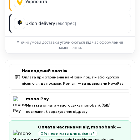
Укрпошта
Uklon delivery
(експрес)
*Точні умови доставки уточнюються під час оформлення
замовлення.
Накладений платіж
💵
Оплата при отриманні на «Новій пошті» або кур’єру
після огляду посилки. Комісія — за правилами NovaPay.
mono Pay
Миттєва оплата у застосунку monobank (QR/
посилання), зарахування відразу.
Оплата частинами від monobank
—
0% переплата для клієнта*
Кількість платежів і графік видно під час