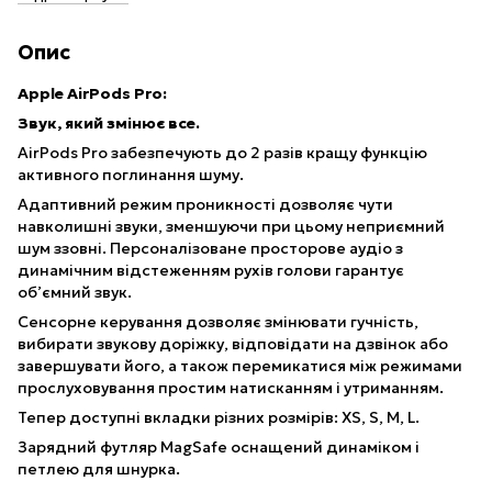
Опис
Apple AirPods Pro:
Звук, який змінює все.
AirPods Pro забезпечують до 2 разів кращу функцію
активного поглинання шуму.
Адаптивний режим проникності дозволяє чути
навколишні звуки, зменшуючи при цьому неприємний
шум ззовні. Персоналізоване просторове аудіо з
динамічним відстеженням рухів голови гарантує
об’ємний звук.
Сенсорне керування дозволяє змінювати гучність,
вибирати звукову доріжку, відповідати на дзвінок або
завершувати його, а також перемикатися між режимами
прослуховування простим натисканням і утриманням.
Тепер доступні вкладки різних розмірів: XS, S, M, L.
Зарядний футляр MagSafe оснащений динаміком і
петлею для шнурка.