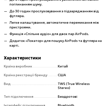
поглинанням шуму.
До 30 годин прослуховування з підзаряджанням від
футляра.
Легке налаштування, автоматичне перемикання між
пристроями.
Функція «Спільне аудіо» для двох пар AirPods.
Додаток «Локатор» для пошуку AirPods та футляра на
карті.
Характеристики
Країна виробник
Китай
Країна реєстрації бренду
США
Вид
TWS (True Wireless
Stereo)
Тип підключення
Бездротові
Інтерфейс підключення
Bluetooth