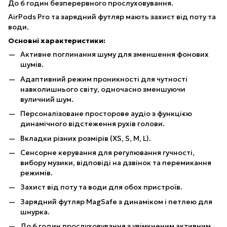
До 6 годин безперервного прослуховування.
AirPods Pro та зарядний футляр мають захист від поту та
води.
Основні характеристики:
Активне поглинання шуму для зменшення фонових
шумів.
Адаптивний режим проникності для чутності
навколишнього світу, одночасно зменшуючи
вуличний шум.
Персоналізоване просторове аудіо з функцією
динамічного відстеження рухів голови.
Вкладки різних розмірів (XS, S, M, L).
Сенсорне керування для регулювання гучності,
вибору музики, відповіді на дзвінок та перемикання
режимів.
Захист від поту та води для обох пристроїв.
Зарядний футляр MagSafe з динаміком і петлею для
шнурка.
До 6 годин прослуховування з увімкненим активним