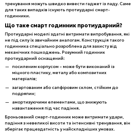
тренування можуть швидко вивести гаджет із ладу. Саме
для таких випадків існують протиударні смарт-
годинники.
Що таке смарт годинник протиударний?
Протиударні моделі здатні витримати випробування, які
не під силу їх звичайним аналогам. Конструкція такого
годинника спеціально розроблена для захисту від
механічних пошкоджень. Розумний годинник
протиударний оснащений:
посиленим корпусом – може бути виконаний із
міцного пластику, металу або композитних
матеріалів;
загартованим або сапфіровим склом, стійким до
подряпин;
амортизуючими елементами, що знижують
навантаження під час падіння.
Броньований смарт-годинник може витримати удари,
падіння з невеликої висоти та інтенсивні тренування, він
зберігає працездатність у найскладніших умовах.