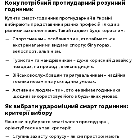
Кому потрібний протиударний розумний
годинник
Купити смарт-годинник протиударний в Україні
вибирають представники різних професій і люди з
різними захопленнями. Такий гаджет буде корисним:
Спортсменам – особливо тим, хто займається
екстремальними видами спорту: біг у горах,
велоспорт, альпінізм.
Туристам та мандрівникам – дуже корисний девайс у
походах, на природі, в експедиціях.
Військовослужбовцям та рятувальникам – надійна
техніка незамінна у складних умовах.
Активним людям – тим, хто не знімає годинника
щодня і використовує його в будь-яких умовах.
Як вибрати удароміцний смарт годинник:
критерії вибору
Якщо ви підбираєте smart watch протиударні,
орієнтуйтеся на такі критерії:
Ступінь захисту корпусу – якісні пристрої мають