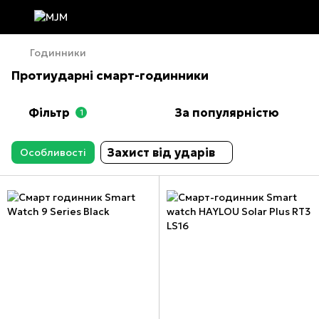
Годинники
Протиударні смарт-годинники
Фільтр
За популярністю
1
Захист від ударів
Особливості