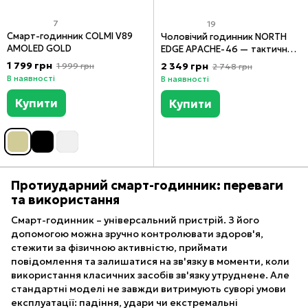
7
19
Смарт-годинник COLMI V89
Чоловічий годинник NORTH
AMOLED GOLD
EDGE APACHE-46 — тактичний
годинник із альтиметром,
1 799 грн
2 349 грн
1 999 грн
2 748 грн
барометром, компасом і
В наявності
В наявності
термометром | Водозахист
5ATM
Купити
Купити
Протиударний смарт-годинник: переваги
та використання
Смарт-годинник – універсальний пристрій. З його
допомогою можна зручно контролювати здоров'я,
стежити за фізичною активністю, приймати
повідомлення та залишатися на зв'язку в моменти, коли
використання класичних засобів зв'язку утруднене. Але
стандартні моделі не завжди витримують суворі умови
експлуатації: падіння, удари чи екстремальні