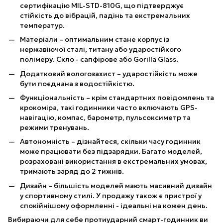
сертифікацію MIL-STD-810G, що підтверджує
стійкість до вібрацій, падінь та екстремальних
температур.
Матеріали – оптимальним стане корпус із
нержавіючої сталі, титану або ударостійкого
полімеру. Скло - сапфірове або Gorilla Glass.
Додатковий вологозахист – ударостійкість може
бути поєднана з водостійкістю.
Функціональність – крім стандартних повідомлень та
крокоміра, такі годинники часто включають GPS-
навігацію, компас, барометр, пульсоксиметр та
режими тренувань.
Автономність – дізнайтеся, скільки часу годинник
може працювати без підзарядки. Багато моделей,
розраховані використання в екстремальних умовах,
тримають заряд до 2 тижнів.
Дизайн – більшість моделей мають масивний дизайн
у спортивному стилі. У продажу також є пристрої у
спокійнішому оформленні - ідеальні на кожен день.
Вибираючи для себе протиударний смарт-годинник ви