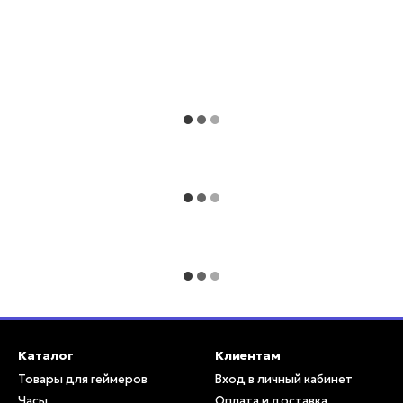
уйтесь преимуществами нового поколения
 возиться с лишними шнурами;
его более удобным и простым в использовании
ть на Elite Series 2;
 что позволяет вам удобно делиться любимыми
пки;
онсолями One.
ывающего опыта! Заказывайте прямо сейчас по
е города Украины!
Каталог
Клиентам
Товары для геймеров
Вход в личный кабинет
Часы
Оплата и доставка