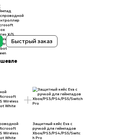
Быстрый заказ
ешевле
проводной
Защитный кейс Eva с
icrosoft
ручкой для геймпадов
S Wireless
Xbox/PS3/PS4/PS5/Switc
bot White
h Pro