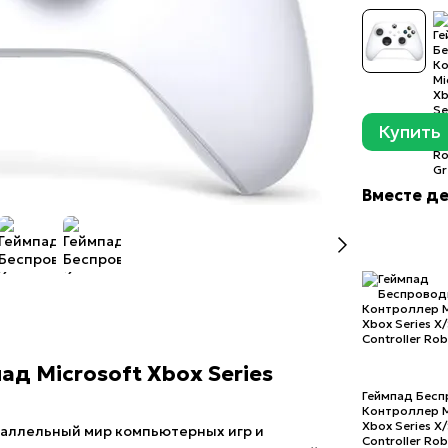
Купить
Вместе д
д Microsoft Xbox Series
Геймпад Бес
Контроллер M
Xbox Series X/
раллельный мир компьютерных игр и
Controller Ro