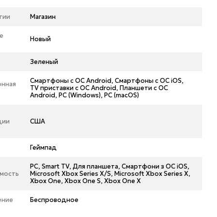
тии
Магазин
е
Новый
Зеленый
Смартфоны с ОС Android, Смартфоны с ОС iOS,
онная
TV приставки с ОС Android, Планшети с ОС
Android, PC (Windows), PC (macOS)
ции
США
Геймпад
PC, Smart TV, Для планшета, Смартфони з ОС iOS,
мость
Microsoft Xbox Series X/S, Microsoft Xbox Series X,
Xbox One, Xbox One S, Xbox One X
ение
Беспроводное