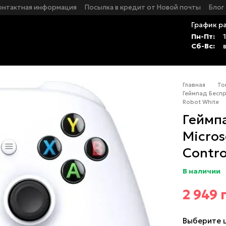
онтактная информация
Посылка в кредит от Новой почты
Блог
График р
Пн-Пт:
Сб-Вс:
Главная
То
Геймпад Беспр
Robot White
Геймп
Micros
Contro
В наличии
2 949 
Выберите 