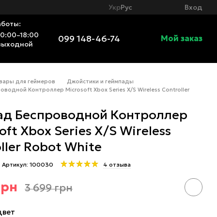
Вход
Укр
Рус
аботы:
10:00–18:00
099 148-46-74
Мой заказ
выходной
вары для геймеров
Джойстики и геймпады
оводной Контроллер Microsoft Xbox Series X/S Wireless Controller
ад Беспроводной Контроллер
oft Xbox Series X/S Wireless
ller Robot White
Артикул: 100030
4 отзыва
грн
3 699 грн
цвет