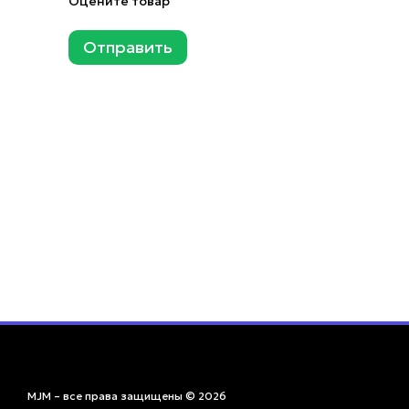
Microsoft в каталоге интернет-магазина MJM! Воспольз
Оцените товар
контроллеров:
Отправить
беспроводной контроллер избавит от необходимости
Microsoft изменили форму геймпада, чтобы сделать 
для большего количества людей;
крестовина была заменена гибридной, которая также ес
новая кнопка «Поделиться» была добавлена в центр,
моментами с другими геймерами одним нажатием кно
новый девайс также совместим с ПК с Windows 10 и к
Выберите беспроводной геймпад для веселого и захват
выгодной стоимости с быстрой доставкой в Киев и други
MJM – все права защищены © 2026