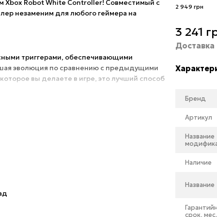
Xbox Robot White Controller! Совместимый с
2 949 грн
ллер незаменим для любого геймера на
3 241 г
Доставка
льсными триггерами, обеспечивающими
ьшая эволюция по сравнению с предыдущими
Характер
которое вы делаете в игре, это лучший способ
Бренд
ла создана кнопка «Поделиться» с
Артикул
Название
модифик
оциальные сети для еще большего
Наличие
ениями в игре!
Название
ьные ощущения
ад
кации по сравнению со своим старшим братом
Гарантий
тка стала еще приятнее благодаря
срок, мес