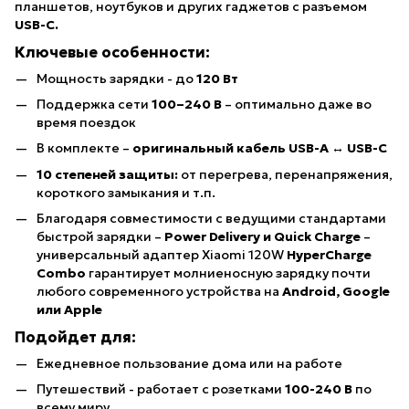
планшетов, ноутбуков и других гаджетов с разъемом
USB-C.
Ключевые особенности:
Мощность зарядки - до
120 Вт
Поддержка сети
100–240 В
– оптимально даже во
время поездок
В комплекте –
оригинальный кабель USB-A ↔ USB-C
10 степеней защиты:
от перегрева, перенапряжения,
короткого замыкания и т.п.
Благодаря совместимости с ведущими стандартами
быстрой зарядки –
Power Delivery и Quick Charge
–
универсальный адаптер Xiaomi 120W
HyperCharge
Combo
гарантирует молниеносную зарядку почти
любого современного устройства на
Android, Google
или Apple
Подойдет для:
Ежедневное пользование дома или на работе
Путешествий - работает с розетками
100-240 В
по
всему миру