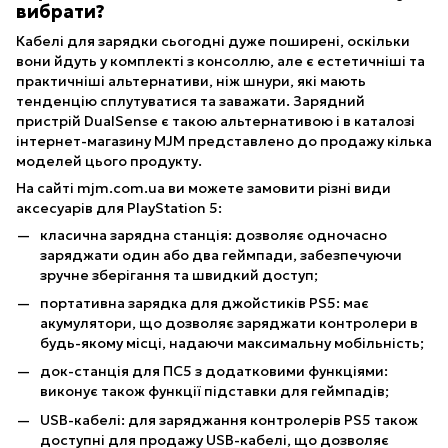
вибрати?
Кабелі для зарядки сьогодні дуже поширені, оскільки
вони йдуть у комплекті з консоллю, але є естетичніші та
практичніші альтернативи, ніж шнури, які мають
тенденцію сплутуватися та заважати. Зарядний
пристрій DualSense є такою альтернативою і в каталозі
інтернет-магазину MJM представлено до продажу кілька
моделей цього продукту.
На сайті mjm.com.ua ви можете замовити різні види
аксесуарів для PlayStation 5:
класична зарядна станція: дозволяє одночасно
заряджати один або два геймпади, забезпечуючи
зручне зберігання та швидкий доступ;
портативна зарядка для джойстиків PS5: має
акумулятори, що дозволяє заряджати контролери в
будь-якому місці, надаючи максимальну мобільність;
док-станція для ПС5 з додатковими функціями:
виконує також функції підставки для геймпадів;
USB-кабелі: для заряджання контролерів PS5 також
доступні для продажу USB-кабелі, що дозволяє