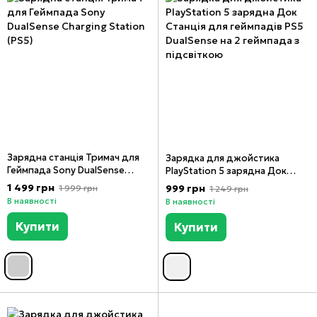
Зарядна станція Тримач для
Зарядка для джойстика
Геймпада Sony DualSense
PlayStation 5 зарядна Док
Charging Station (PS5), Чорний
Станція для геймпадів PS5
1 499 грн
999 грн
1 999 грн
1 249 грн
з білим, Чорний з білим
DualSense на 2 геймпада з
В наявності
В наявності
підсвіткою, Білий, Білий
Купити
Купити