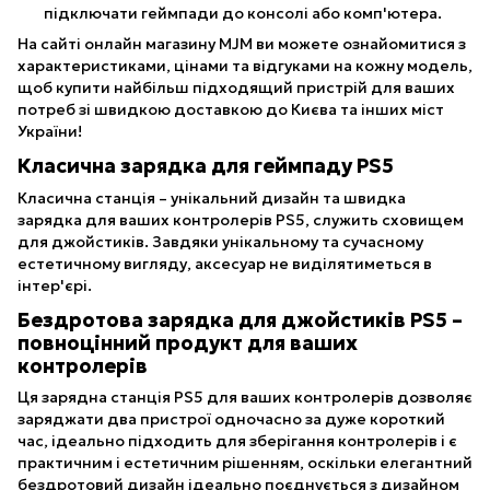
підключати геймпади до консолі або комп'ютера.
На сайті онлайн магазину MJM ви можете ознайомитися з
характеристиками, цінами та відгуками на кожну модель,
щоб купити найбільш підходящий пристрій для ваших
потреб зі швидкою доставкою до Києва та інших міст
України!
Класична зарядка для геймпаду PS5
Класична станція – унікальний дизайн та швидка
зарядка для ваших контролерів PS5, служить сховищем
для джойстиків. Завдяки унікальному та сучасному
естетичному вигляду, аксесуар не виділятиметься в
інтер'єрі.
Бездротова зарядка для джойстиків PS5 –
повноцінний продукт для ваших
контролерів
Ця зарядна станція PS5 для ваших контролерів дозволяє
заряджати два пристрої одночасно за дуже короткий
час, ідеально підходить для зберігання контролерів і є
практичним і естетичним рішенням, оскільки елегантний
бездротовий дизайн ідеально поєднується з дизайном