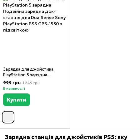
Зарядка для джойстика
PlayStation 5 зарядна
Подвійна зарядна док-станція
999 грн
1 249 грн
для DualSense Sony
В наявності
PlayStation PS5 GP5-1530 з
підсвіткою, Білий, Білий
Купити
Зарядна станція для джойстиків PS5: яку