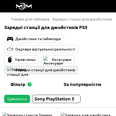
Товари для геймерів
Зарядні станції для джойстиків
Зарядні станції для джойстиків PS5
Джойстики та геймпади
Окуляри віртуальної реальності
Ігрові миші
Аксесуари
Зарядні станції для джойстиків
Фільтр
За популярністю
1
Sony PlayStation 5
Сумісність