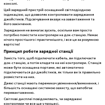
консолі.
Цей зарядний пристрій оснащений світлодіодною
індикацією, що дозволяє контролювати заряджання
джойстиків. Підсвічування вказує на завантаження та
його закінчення.
Заряджання не вимагає зусиль, оскільки вам просто
потрібно помістити контролери на док-станцію. Немає
нічого простішого і практичнішого, і все це за розумною
вартістю!
Принцип роботи зарядної станції
Замість того, щоб підключати кабель, ви підключаєте
док-станцію, а потім кладете на неї контролери. Станція
може бути оснащена портами, які автоматично
підключаються до джойстиків, як тільки ви їх правильно
розмістите на них.
Деякі станції мають перемикач увімкнення/вимкнення, і
більшість оснащені системою захисту, що запобігає
перевантаженню.
Світлові дисплеї повідомляють, чи заряджені
контролери чи все ще у процесі.