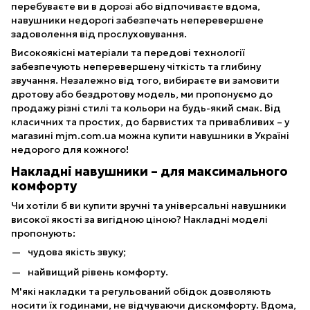
перебуваєте ви в дорозі або відпочиваєте вдома,
навушники недорогі забезпечать неперевершене
задоволення від прослуховування.
Високоякісні матеріали та передові технології
забезпечують неперевершену чіткість та глибину
звучання. Незалежно від того, вибираєте ви замовити
дротову або бездротову модель, ми пропонуємо до
продажу різні стилі та кольори на будь-який смак. Від
класичних та простих, до барвистих та привабливих – у
магазині mjm.com.ua можна купити навушники в Україні
недорого для кожного!
Накладні навушники – для максимального
комфорту
Чи хотіли б ви купити зручні та універсальні навушники
високої якості за вигідною ціною? Накладні моделі
пропонують:
чудова якість звуку;
найвищий рівень комфорту.
М'які накладки та регульований обідок дозволяють
носити їх годинами, не відчуваючи дискомфорту. Вдома,