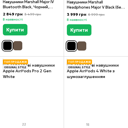
Навушники Marshall Major IV
Навушники Marshall
Bluetooth Black, Чорний,
Headphones Major V Black (без
Чорний
підключення до Marshall
2 849 грн
3 999 грн
3 499 грн
6 999 грн
Bluetooth App)
В наявності
В наявності
Купити
Купити
ТОП ПРОДАЖІВ
ТОП ПРОДАЖІВ
ORIGINAL STYLE
ORIGINAL STYLE
22
15