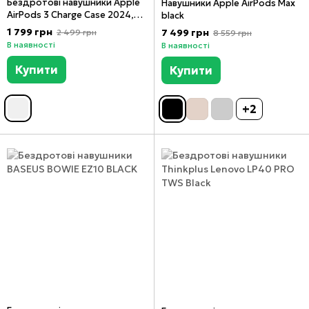
Бездротові навушники Apple
Навушники Apple AirPods Max
AirPods 3 Charge Case 2024,
black
Білий, Білий
1 799 грн
7 499 грн
2 499 грн
8 559 грн
В наявності
В наявності
Купити
Купити
+2