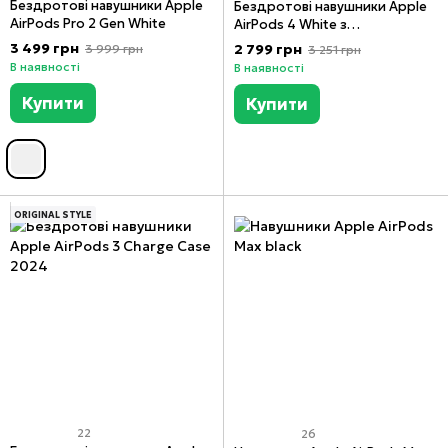
Бездротові навушники Apple
Бездротові навушники Apple
AirPods Pro 2 Gen White
AirPods 4 White з
шумозаглушенням
3 499 грн
2 799 грн
3 999 грн
3 251 грн
В наявності
В наявності
Купити
Купити
ORIGINAL STYLE
22
26