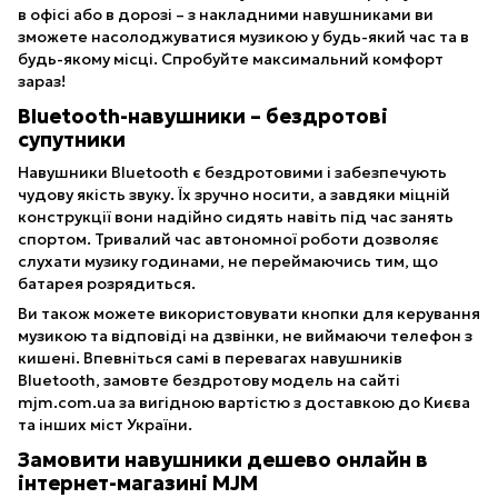
в офісі або в дорозі – з накладними навушниками ви
зможете насолоджуватися музикою у будь-який час та в
будь-якому місці. Спробуйте максимальний комфорт
зараз!
Bluetooth-навушники – бездротові
супутники
Навушники Bluetooth є бездротовими і забезпечують
чудову якість звуку. Їх зручно носити, а завдяки міцній
конструкції вони надійно сидять навіть під час занять
спортом. Тривалий час автономної роботи дозволяє
слухати музику годинами, не переймаючись тим, що
батарея розрядиться.
Ви також можете використовувати кнопки для керування
музикою та відповіді на дзвінки, не виймаючи телефон з
кишені. Впевніться самі в перевагах навушників
Bluetooth, замовте бездротову модель на сайті
mjm.com.ua за вигідною вартістю з доставкою до Києва
та інших міст України.
Замовити навушники дешево онлайн в
інтернет-магазині MJM