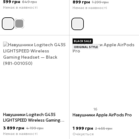
599 грн
899 грн
649 грн
1 299 грн
Немає в наявності
Немає в наявності
BLACK SALE
ORIGINAL STYLE
16
Навушники Logitech G435
Навушники Apple AirPods Pro
LIGHTSPEED Wireless Gaming
Headset — Black (981-001050),
3 899 грн
1 999 грн
4 199 грн
2 455 грн
Чорний, Чорний
Немає в наявності
Очікується