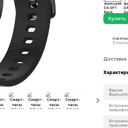
Купить
ПОКУПКА
3 плате
Доставка
Характер
Версия
Bluetooth
Встроен
микрофо
Встроен
пульсоме