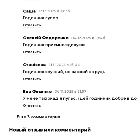
Преимущества, которые ощущаютс
Саша
17.12.2025 в 19:36
Яркий привлекающий внимание экран
Годинник супер
Компактный и легкий – комфортно носить весь день
Ответить
Универсальный дизайн — подходит и деловому образу
Олексій Федоренко
04.12.2025 в 19:46
Мониторинг здоровья и активности - монитор сердце
Годинник приємно здивував
сна, измерение стресса, напоминание о выпитой вод
Ответить
женского здоровья.
Станіслав
21.11.2025 в 16:04
Надежная защита и выносливая батарея – меньше за
Годинник зручний, не важкий на руці.
Ответить
Ева Фесенко
06.11.2025 в 21:57
У мене тахіркадія пульс, і цей годинник добре від
Ответить
Еще 3 комментария
Новый отзыв или комментарий