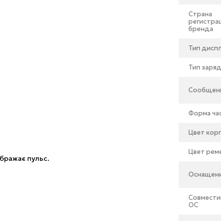
я каждый день:
Страна
регистра
бренда
Тип дисп
, и спортивному.
Тип заря
биения, датчик кислорода в крови, монитор
е, напоминание об активности, поддержка
Сообщен
бот, больше свободы
Форма ча
Цвет кор
Цвет рем
ображає пульс.
Оснащен
Совмести
ОС