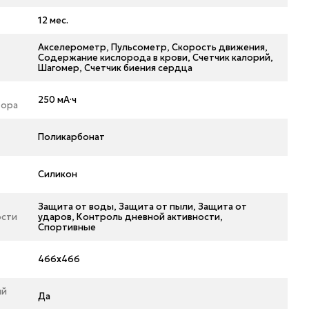
12 мес.
Акселерометр, Пульсометр, Скорость движения,
Содержание кислорода в крови, Счетчик калорий,
Шагомер, Счетчик биения сердца
250 мА·ч
тора
л
Поликарбонат
л
Силикон
Защита от воды, Защита от пыли, Защита от
ости
ударов, Контроль дневной активности,
Спортивные
466x466
ый
Да