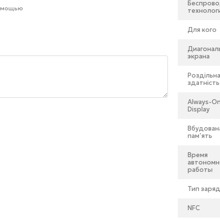
Беспров
помощью
технолог
Для кого
Диагонал
экрана
Роздільн
здатність
Always-O
Display
Вбудован
пам’ять
Время
автономн
работы
Тип заря
NFC