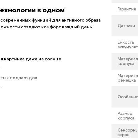
 технологии в одном
Гарантия
 современных функций для активного образа
Датчики
зможности создают комфорт каждый день.
Емкость
аккумуля
я картинка даже на солнце
Материа
корпуса
у
Материа
астых подзарядок
ремешка
ук
ь здоровья и активности
Особенн
через приложение COLMI Fit
Размер
силиконовый/магнитный ремешок
корпуса
кундомер, управление музыкой, погода,
Сенсорн
экран