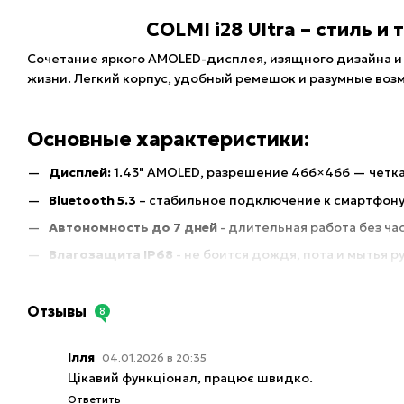
COLMI i28 Ultra – стиль и
Сочетание яркого AMOLED-дисплея, изящного дизайна и
жизни. Легкий корпус, удобный ремешок и разумные во
Основные характеристики:
Дисплей:
1.43" AMOLED, разрешение 466×466 — четка
Bluetooth 5.3
– стабильное подключение к смартфон
Автономность до 7 дней
- длительная работа без ч
Влагозащита IP68
- не боится дождя, пота и мытья р
Пульс, SpO₂, сон, 100+
спортивных режимов - контрол
Совместимость с Android и iOS
– легкое управление 
Отзывы
8
Материалы:
металлический корпус (сплав цинка) + 
Ілля
04.01.2026 в 20:35
Функции:
сообщения, вызовы, будильник, таймер, се
Цікавий функціонал, працює швидко.
календарь, поиск телефона и т.д.
Ответить