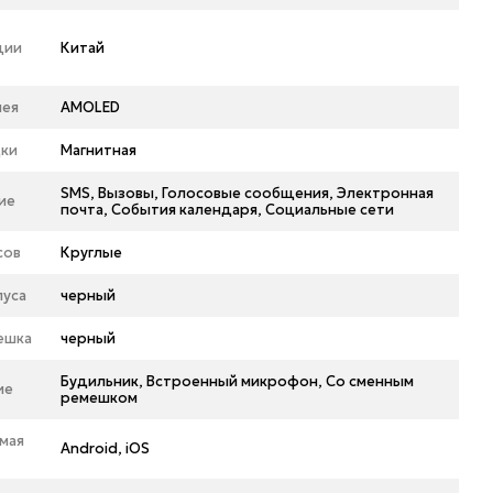
ции
Китай
лея
AMOLED
дки
Магнитная
SMS, Вызовы, Голосовые сообщения, Электронная
ие
почта, События календаря, Социальные сети
сов
Круглые
пуса
черный
ешка
черный
Будильник, Встроенный микрофон, Со сменным
ие
ремешком
мая
Android, iOS