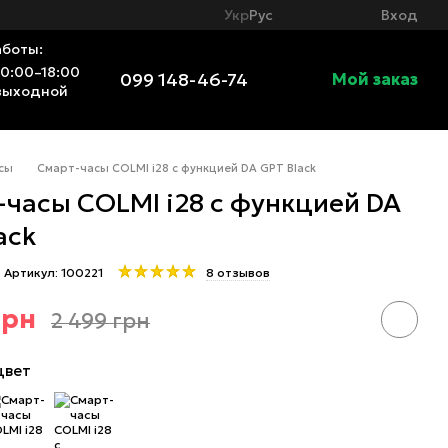
Вход
Укр
Рус
аботы:
10:00–18:00
099 148-46-74
Мой заказ
выходной
сы
Смарт-часы COLMI i28 с функцией DA GPT Black
-часы COLMI i28 с функцией DA
ack
Артикул: 100221
8 отзывов
грн
2 499 грн
цвет