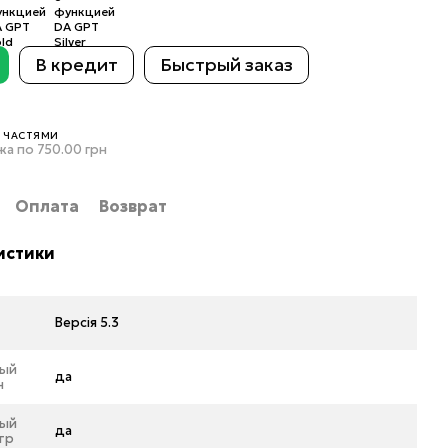
В кредит
Быстрый заказ
 ЧАСТЯМИ
жа по 750.00 грн
Оплата
Возврат
истики
Версія 5.3
ный
да
н
ный
да
тр