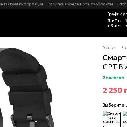
онтактная информация
Посылка в кредит от Новой почты
Блог
График р
Пн-Пт:
Сб-Вс:
Главная
Ча
Смарт
GPT Bl
В наличии
2 250 
Выберите 