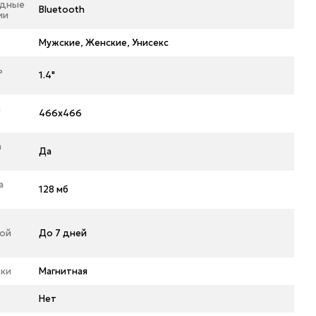
одные
Bluetooth
ии
Мужские, Женские, Унисекс
ь
1.4"
а
466x466
n
Да
а
128 мб
ой
До 7 дней
дки
Магнитная
Нет