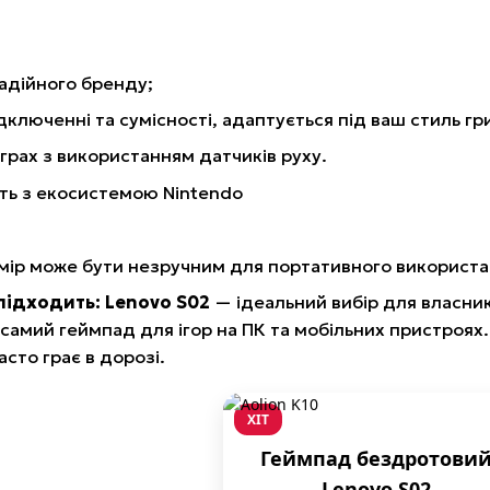
надійного бренду;
дключенні та сумісності, адаптується під ваш стиль гр
іграх з використанням датчиків руху.
ть з екосистемою Nintendo
мір може бути незручним для портативного використа
підходить: Lenovo S02
— ідеальний вибір для власникі
самий геймпад для ігор на ПК та мобільних пристроях
асто грає в дорозі.
ХІТ
Геймпад бездротови
Lenovo S02