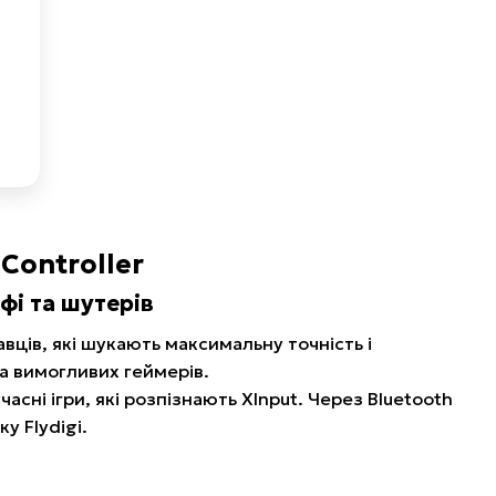
 Controller
і та шутерів
вців, які шукають максимальну точність і
та вимогливих геймерів.
асні ігри, які розпізнають XInput. Через Bluetooth
у Flydigi.