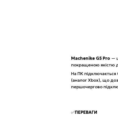
Machenike G5 Pro
— ц
покращеною якістю д
На ПК підключається б
(аналог Xbox), що доз
першочергово підклю
✅
ПЕРЕВАГИ