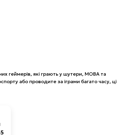
их геймерів, які грають у шутери, MOBA та
спорту або проводите за іграми багато часу, ці
й
G5