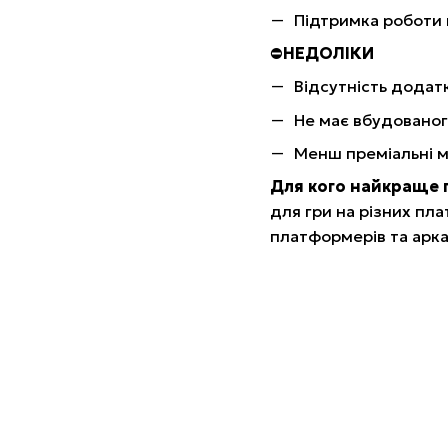
Підтримка роботи 
⛔️
НЕДОЛІКИ
Відсутність додат
Не має вбудованог
Менш преміальні м
Для кого найкраще 
для гри на різних пл
платформерів та арка