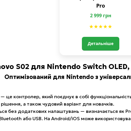
Pro
2 999 грн
★★★★★
Детальніше
ovo S02 для Nintendo Switch OLED, S
Оптимізований для Nintendo з універс
2
— це контролер, який поєднує в собі функціональність
ішення, а також чудовий варіант для новачків.
ься без додаткових налаштувань — визначається як Pro 
Bluetooth або USB. На Android/iOS може використовува