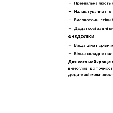
Преміальна якість м
Налаштування під к
Високоточні стіки
Додаткові задні к
⛔️
НЕДОЛІКИ
Вища ціна порівнян
Більш складне нал
Для кого найкраще 
вимогливі до точності
додаткові можливості