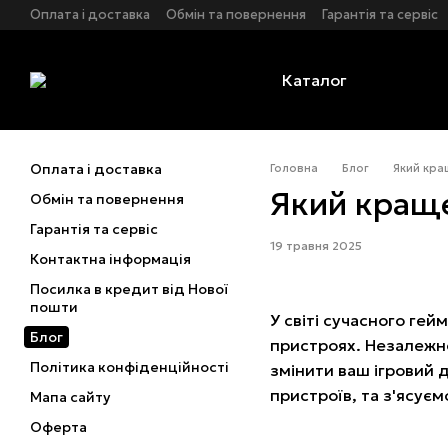
Перейти до основного контенту
Оплата і доставка
Обмін та повернення
Гарантія та сервіс
Політика конфіденційності
Оферта
Каталог
Оплата і доставка
Головна
Блог
Який кра
Який кращ
Обмін та повернення
Гарантія та сервіс
19 травня 2025
Контактна інформація
Посилка в кредит від Нової
пошти
У світі сучасного гей
Блог
пристроях. Незалежно
Політика конфіденційності
змінити ваш ігровий 
пристроїв, та з'ясує
Мапа сайту
Оферта