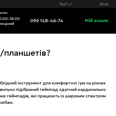
Вхід
Укр
Рус
оти:
0:00–18:00
099 148-46-74
Мій кошик
ихідний
/планшетів?
еобхідний інструмент для комфортної гри на різних
равильно підібраний геймпад здатний кардинально
ьних геймпадів, які працюють із широким спектром
требам.