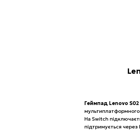
Len
Геймпад Lenovo S0
мультиплатформного р
На Switch підключаєт
підтримується через 