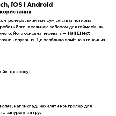
ch, iOS і Android
використання
онтролерів, який має сумісність із чотирма
 робить його ідеальним вибором для геймерів, які
ожного. Його основна перевага —
Hall Effect
точне керування. Це особливо помітно в гоночних
ійкі до зносу;
зволяє, наприклад, нахиляти контролер для
а занурення в гру;