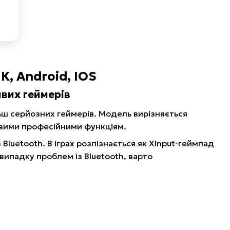
К, Android, IOS
вих геймерів
ьш серйозних геймерів. Модель вирізняється
вими професійними функціям.
Bluetooth. В іграх розпізнається як XInput-геймпад
 випадку проблем із Bluetooth, варто