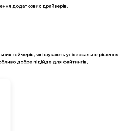
лення додаткових драйверів.
ьних геймерів, які шукають універсальне рішення
обливо добре підійде для файтингів,
й