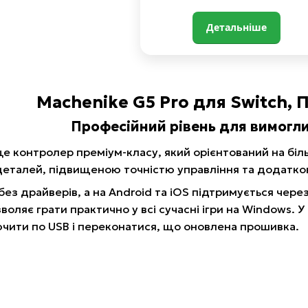
Детальніше
Machenike G5 Pro для Switch, П
Професійний рівень для вимогли
е контролер преміум-класу, який орієнтований на біл
еталей, підвищеною точністю управління та додатко
ез драйверів, а на Android та iOS підтримується через 
воляє грати практично у всі сучасні ігри на Windows. У
чити по USB і переконатися, що оновлена прошивка.