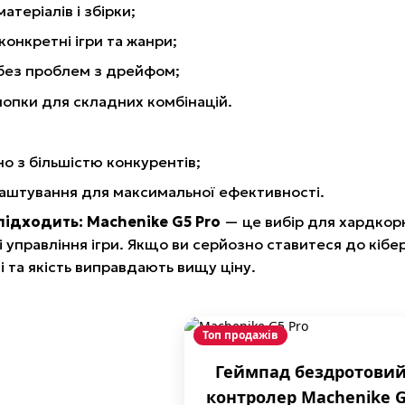
атеріалів і збірки;
онкретні ігри та жанри;
 без проблем з дрейфом;
нопки для складних комбінацій.
о з більшістю конкурентів;
аштування для максимальної ефективності.
підходить:
Machenike G5 Pro
— це вибір для хардкорн
 управління ігри. Якщо ви серйозно ставитеся до кібер
 та якість виправдають вищу ціну.
Топ продажів
Геймпад бездротови
контролер Machenike 