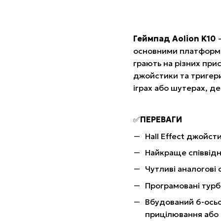
Геймпад Aolion K10
—
основними платформам
грають на різних при
джойстики та тригери
іграх або шутерах, де
✅
ПЕРЕВАГИ
Hall Effect джойст
Найкраще співвідн
Чутливі аналогові
Програмовані турб
Вбудований 6-осьо
прицілювання або 