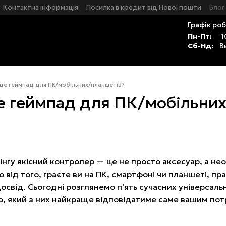
Контактна інформація
Посилка в кредит від Нової пошти
Блог
Графік роб
Пн-Пт:
1
Сб-Нд:
В
ще геймпад для ПК/мобільних/планшетів?
е геймпад для ПК/мобільних
мінгу якісний контролер — це не просто аксесуар, а н
 від того, граєте ви на ПК, смартфоні чи планшеті, п
досвід. Сьогодні розглянемо п'ять сучасних універсал
мо, який з них найкраще відповідатиме саме вашим по