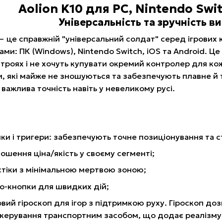
Aolion K10 для PC, Nintendo Swit
Універсальність та зручність 
 це справжній "універсальний солдат" серед ігрових к
и: ПК (Windows), Nintendo Switch, iOS та Android. Це
строях і не хочуть купувати окремий контролер для к
, які майже не зношуються та забезпечують плавне й 
 важлива точність навіть у невеликому русі.
ики і тригери: забезпечують точне позиціонування та ст
ошення ціна/якість у своєму сегменті;
 стіки з мінімальною мертвою зоною;
о-кнопки для швидких дій;
вий гіроскоп для ігор з підтримкою руху. Гіроскоп до
керування транспортним засобом, що додає реалізму т