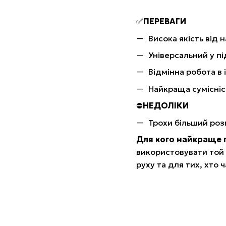
✅
ПЕРЕВАГИ
Висока якість від 
Універсальний у пі
Відмінна робота в 
Найкраща сумісніс
⛔️
НЕДОЛІКИ
Трохи більший роз
Для кого найкраще 
використовувати той 
руху та для тих, хто ч